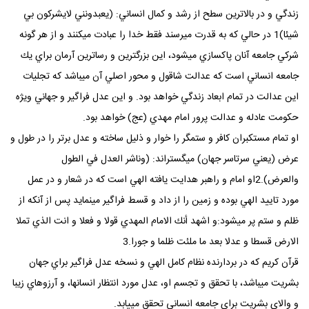
زندگي و در بالاترين سطح از رشد و كمال انساني: (يعبدونني لايشركون بي
شيئا)1 در حالي كه به قدرت ميرسند فقط خدا را عبادت ميكنند و از هر گونه
شركي جامعه آنان پاكسازي ميشود، اين بزرگترين و رساترين آرمان براي يك
جامعه انساني است كه عدالت شاقول و محور اصلي آن ميباشد كه تجليات
اين عدالت در تمام ابعاد زندگي خواهد بود. و اين عدل فراگير و جهاني ويژه
حكومت عادله و عدالت پرور امام مهدي (عج) خواهد بود.
او تمام مستكبران كافر و ستمگر را خوار و ذليل ساخته و عدل برتر را در طول و
عرض (يعني سرتاسر جهان) ميگستراند: (وناشر العدل في الطول
والعرض).2او امام و راهبر هدايت يافته الهي است كه در شعار و در عمل
مورد تاييد الهي بوده و زمين را از داد و قسط فراگير مينمايد پس از آنكه از
ظلم و ستم پر ميشود:و اشهد أنك الامام المهدي قولا و فعلا و انت الذي تملا
الارض قسطا و عدلا بعد ما ملئت ظلما و جورا.3
قرآن كريم كه در بردارنده نظام كامل الهي و نسخه عدل فراگير براي جهان
بشريت ميباشد، با تحقق و تجسم او، عدل مورد انتظار انسانها، و آرزوهاي زيبا
و والاي بشريت براي جامعه انساني تحقق مييابد.