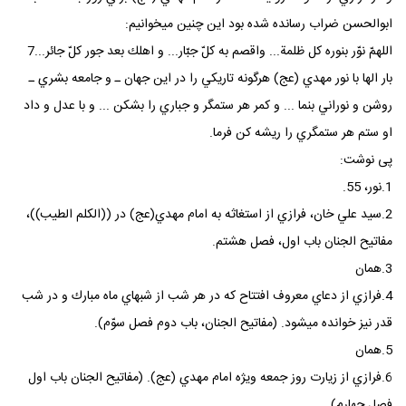
ابوالحسن ضراب رسانده شده بود اين چنين ميخوانيم:
اللهمّ نوّر بنوره كل ظلمة... واقصم به كلّ جبّار... و اهلك بعد جور كلّ جائر...7
بار الها با نور مهدي (عج) هرگونه تاريكي را در اين جهان ـ و جامعه بشري ـ
روشن و نوراني بنما ... و كمر هر ستمگر و جباري را بشكن ... و با عدل و داد
او ستم هر ستمگري را ريشه كن فرما.
پی نوشت:
1.نور، 55.
2.سيد علي خان، فرازي از استغاثه به امام مهدي(عج) در ((الكلم الطيب))،
مفاتيح الجنان باب اول، فصل هشتم.
3.همان
4.فرازي از دعاي معروف افتتاح كه در هر شب از شبهاي ماه مبارك و در شب
قدر نيز خوانده ميشود. (مفاتيح الجنان، باب دوم فصل سوّم).
5.همان
6.فرازي از زيارت روز جمعه ويژه امام مهدي (عج). (مفاتيح الجنان باب اول
فصل چهارم).