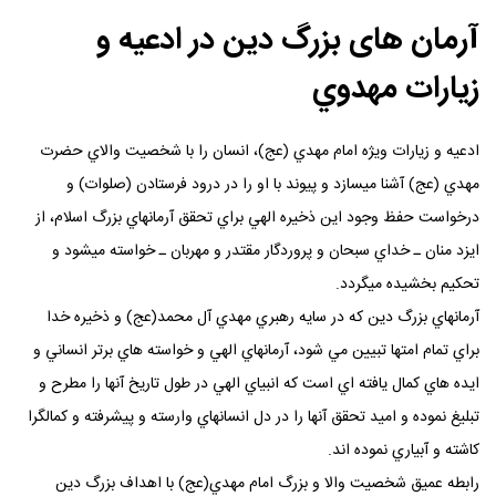
آرمان های بزرگ دين در ادعيه و
زيارات مهدوي
ادعيه و زيارات ويژه امام مهدي (عج)، انسان را با شخصيت والاي حضرت
مهدي (عج) آشنا ميسازد و پيوند با او را در درود فرستادن (صلوات) و
درخواست حفظ وجود اين ذخيره الهي براي تحقق آرمانهاي بزرگ اسلام، از
ايزد منان ـ خداي سبحان و پروردگار مقتدر و مهربان ـ خواسته ميشود و
تحكيم بخشيده ميگردد.
آرمانهاي بزرگ دين كه در سايه رهبري مهدي آل محمد(عج) و ذخيره خدا
براي تمام امتها تبيين مي شود، آرمانهاي الهي و خواسته هاي برتر انساني و
ايده هاي كمال يافته اي است كه انبياي الهي در طول تاريخ آنها را مطرح و
تبليغ نموده و اميد تحقق آنها را در دل انسانهاي وارسته و پيشرفته و كمالگرا
كاشته و آبياري نموده اند.
رابطه عميق شخصيت والا و بزرگ امام مهدي(عج) با اهداف بزرگ دين