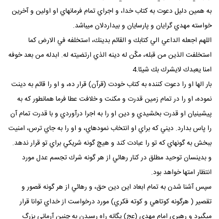
به همين دليل دعوت به كتاب خدا، و اجراي تمام فرمانهاي او اولين و آخرين
خواسته مهدي گرايان و پارسايان و بيداردلان ميباشد.
اللهم اجعله الداعي الي كتابك و القائم بدينك، استخلفه في الارض كما
استخلفت الذين من قبله، مكّن له دينه الذي ارتضيته له. ابدله من بعد خوفه
امنا يعبدك لايشرك بك شيئا.4
بار الها او را دعوت كننده به كتاب خودت (قرآن) قرار ده، و او را قائم به دينت
نموده، او را در تمام زمين قدرت و مكنت و خلافت عطا فرما همانطور كه به
پيشينيان او قدرت بخشيدي و دين او را به اجرا درآوردي و با قدرت تمام آن
را پاس بدارد. ديني كه براي او انتخاب نمودهاي، و او را به جاي ترس، امنيت
ببخش به گونهاي كه تو را عبادت كند و هيچ گونه شريكي براي تو قرار ندهد.
و بدينسان توحيد مطلق در كنار رهائي از هر گونه شرك تجسم عدل مورد
انتظار امتها خواهد بود.
سپس آشنا شدن به تمام ابعاد اين دين حق، و رهائي از هر گونه قصور و
تقصير ( هرگونه كوتاهي و كوته فكري) مورد درخواست از خداي توانا قرار
ميگيرد و رهبري امام مهدي (عج) يگانه راه رسيدن به چنين آرماني بزرگ