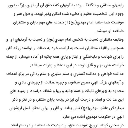
رابطهاي منطقي و تنگاتنگ بوده به گونهاي كه تحقق آن آرمانهاي بزرگ بدون
وجود اين شخصيت عظيم و ذخيره شده امكان پذير نبوده، و طول عمر و
موفقيت همه جانبه امام مهدي(عج) از دغدغه هاي مهم ياران و منتظران
دلباخته او ميباشد.
وظايف منتظران نسبت به شخص امام مهدي(عج) و نسبت به آرمانهاي او، و
همچنين وظايف منتظران نسبت به آراسته خود به صفات و توانمندي كه آنان
را براي شهادت و دلباختگي و ايثار و ياري همه جانبه او آماده ميسازد از جمله
خواسته هاي مهم و قابل توجه در اين دعاها و زيارات ميباشد.
عدالت خواهي و عدالت گستري و ستم ستيزي و ستم زدائي در پرتو اهداف
و آرمانهاي بزرگ الهي مطرح ميشود، و چهره عدالت از چهرهاي مادي و
محدود به چهرهاي تابناك و همه جانبه و زيبا و شفاف درآمده، و زمينه هاي
اين عدالت و ابعاد و درجات آن نيز در برنامه ياران منتظر، و در فكر و ذكر
بيداردلان عاشق مهدي(عج) تبلور يافته. و آنان را براي تحقق كامل ارزشهاي
الهي در حكومت مهدوي آماده مي سازد.
در سخني كوتاه: ترويج عبوديت حق، و عبوديت همه جانبه و در تمام ابعاد