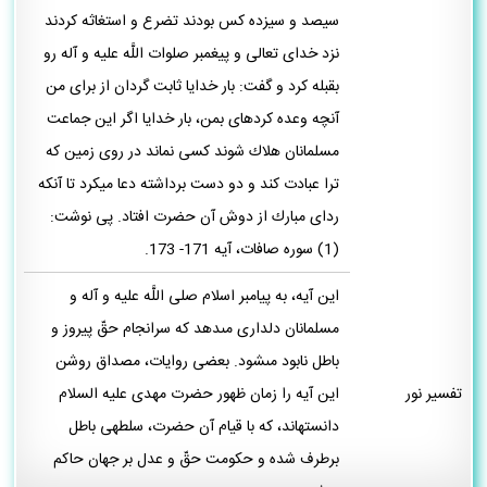
سيصد و سيزده كس بودند تضرع و استغاثه كردند
نزد خداى تعالى و پيغمبر صلوات اللَّه عليه و آله رو
بقبله كرد و گفت: بار خدايا ثابت گردان از براى من
آنچه وعده كرده‏اى بمن، بار خدايا اگر اين جماعت
مسلمانان هلاك شوند كسى نماند در روى زمين كه
ترا عبادت كند و دو دست برداشته دعا ميكرد تا آنكه
رداى مبارك از دوش آن حضرت افتاد. پی نوشت:
(1) سوره صافات، آيه 171- 173.
اين آيه، به پيامبر اسلام صلى اللَّه عليه و آله و
مسلمانان دلدارى مى‏دهد كه سرانجام حقّ پيروز و
باطل نابود مى‏شود. بعضى روايات، مصداق روشن
تفسیر نور
اين آيه را زمان ظهور حضرت مهدى عليه السلام
دانسته‏اند، كه با قيام آن حضرت، سلطه‏ى باطل
برطرف شده و حكومت حقّ و عدل بر جهان حاكم