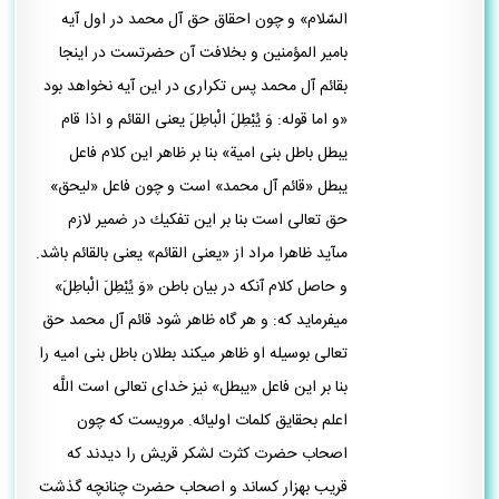
السّلام» و چون احقاق حق آل محمد در اول آيه
بامير المؤمنين و بخلافت آن حضرتست در اينجا
بقائم آل محمد پس تكرارى در اين آيه نخواهد بود
«و اما قوله: وَ يُبْطِلَ الْباطِلَ يعنى القائم و اذا قام
يبطل باطل بنى امية» بنا بر ظاهر اين كلام فاعل
يبطل «قائم آل محمد» است و چون فاعل «ليحق»
حق تعالى است بنا بر اين تفكيك در ضمير لازم
مى‏آيد ظاهرا مراد از «يعنى القائم» يعنى بالقائم باشد.
و حاصل كلام آنكه در بيان باطن «وَ يُبْطِلَ الْباطِلَ»
ميفرمايد كه: و هر گاه ظاهر شود قائم آل محمد حق
تعالى بوسيله او ظاهر ميكند بطلان باطل بنى اميه را
بنا بر اين فاعل «يبطل» نيز خداى تعالى است اللَّه
اعلم بحقايق كلمات اوليائه. مرويست كه چون
اصحاب حضرت كثرت لشكر قريش را ديدند كه
قريب بهزار كس‏اند و اصحاب حضرت چنانچه گذشت