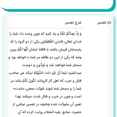
نام تفسیر
شرح تفسیر
وَ إِذْ يَعِدُكُمُ اللَّهُ و ياد كنيد كه چون وعده داد شما را
خداى تعالى إِحْدَى الطَّائِفَتَيْنِ يكى از دو گروه را كه
رئيسشان قريش باشند يا قافله ايشان أَنَّها لَكُمْ برين
وجه كه يكى از اين دو طائفه مر شما را خواهد بود و
مسخر شما خواهند شد وَ تَوَدُّونَ و دوست
ميداشتيد شما أَنَّ غَيْرَ ذاتِ الشَّوْكَةِ اينكه غير صاحب
قتال و حرب كه اهل كار كاروانند تَكُونُ لَكُمْ باشد مر
شما را و مسخر شما شوند شوكت بمعنى «شدت»
است و چون در حرب و قتال شدت ميباشد لهذا
تعبير آن بشوكت شده چنانچه در تفسير عياشى از
حضرت صادق عليه السّلام روايت كرده كه آن