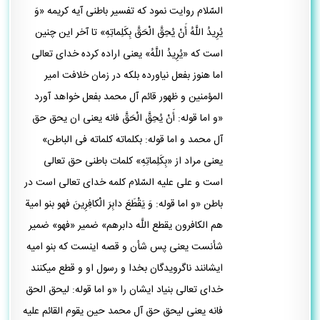
السّلام روايت نمود كه تفسير باطنى آيه كريمه «وَ
يُرِيدُ اللَّهُ أَنْ يُحِقَّ الْحَقَّ بِكَلِماتِهِ» تا آخر اين چنين
است كه «يُرِيدُ اللَّهُ» يعنى اراده كرده خداى تعالى
اما هنوز بفعل نياورده بلكه در زمان خلافت امير
المؤمنين و ظهور قائم آل محمد بفعل خواهد آورد
«و اما قوله: أَنْ يُحِقَّ الْحَقَّ فانه يعنى ان يحق حق
آل محمد و اما قوله: بكلماته كلماته فى الباطن»
يعنى مراد از «بِكَلِماتِهِ» كلمات باطنى حق تعالى
است و على عليه السّلام كلمه خداى تعالى است در
باطن «و اما قوله: وَ يَقْطَعَ دابِرَ الْكافِرِينَ فهو بنو امية
هم الكافرون يقطع اللَّه دابرهم» ضمير «فهو» ضمير
شأنست يعنى پس شأن و قصه اينست كه بنو اميه
ايشانند ناگرويدگان بخدا و رسول او و قطع ميكنند
خداى تعالى بنياد ايشان را «و اما قوله: ليحق الحق
فانه يعنى ليحق حق آل محمد حين يقوم القائم عليه