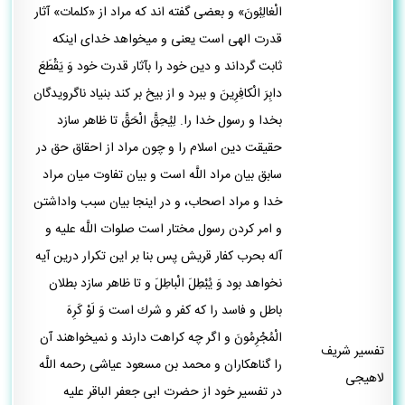
الْغالِبُونَ» و بعضى گفته ‏اند كه مراد از «كلمات» آثار
قدرت الهى است يعنى و ميخواهد خداى اينكه
ثابت گرداند و دين خود را بآثار قدرت خود وَ يَقْطَعَ
دابِرَ الْكافِرِينَ و ببرد و از بيخ بر كند بنياد ناگرويدگان
بخدا و رسول خدا را. لِيُحِقَّ الْحَقَّ تا ظاهر سازد
حقيقت دين اسلام را و چون مراد از احقاق حق در
سابق بيان مراد اللَّه است و بيان تفاوت ميان مراد
خدا و مراد اصحاب، و در اينجا بيان سبب واداشتن
و امر كردن رسول مختار است صلوات اللَّه عليه و
آله بحرب كفار قريش پس بنا بر اين تكرار درين آيه
نخواهد بود وَ يُبْطِلَ الْباطِلَ و تا ظاهر سازد بطلان
باطل و فاسد را كه كفر و شرك است وَ لَوْ كَرِهَ
الْمُجْرِمُونَ و اگر چه كراهت دارند و نميخواهند آن
تفسیر شریف
را گناهكاران و محمد بن مسعود عياشى رحمه اللَّه
لاهیجی
در تفسير خود از حضرت ابى جعفر الباقر عليه