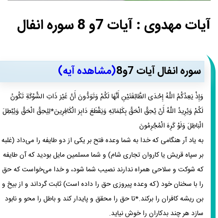
آيات مهدوی : آیات 7و 8 سوره انفال
سوره انفال آیات 7و8
(مشاهده آیه)
وَإِذْ يَعِدُكُمُ اللَّهُ إِحْدَى الطَّائِفَتَيْنِ أَنَّهَا لَكُمْ وَتَوَدُّونَ أَنَّ غَيْرَ ذَاتِ الشَّوْكَةِ تَكُونُ
لَكُمْ وَيُرِيدُ اللَّهُ أَنْ يُحِقَّ الْحَقَّ بِكَلِمَاتِهِ وَيَقْطَعَ دَابِرَ الْكَافِرِينَ*لِيُحِقَّ الْحَقَّ وَيُبْطِلَ
الْبَاطِلَ وَلَوْ كَرِهَ الْمُجْرِمُونَ
به یاد آر هنگامی که خدا به شما وعده فتح بر یکی از دو طایفه را می‌داد (غلبه
بر سپاه قریش یا کاروان تجاری شام) و شما مسلمین مایل بودید که آن طایفه
که شوکت و سلاحی همراه ندارند نصیب شما شود، و خدا می‌خواست که حق
را با سخنان خود (که وعده پیروزی حق را داده است) ثابت گرداند و از بیخ و
بن ریشه کافران را برکند.*تا حق را محقق و پایدار کند و باطل را محو و نابود
سازد هر چند بدکاران را خوش نیاید.