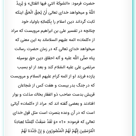
حضرت فرمود: «الشوكة التي فيها القتال» وَ يُرِيدُ
اللَّهُ و ميخواهد خداى تعالى أَنْ يُحِقَّ الْحَقَّ اينكه
ثابت گرداند دين اسلام را بِكَلِماتِهِ باولياء خود
چنانچه در تفسير على بن ابراهيم مرويست كه مراد
از «كلمات» ائمه عليهم السلام‏اند به اين معنى كه
ميخواهد خداى تعالى كه در زمان حضرت رسالت
پناه صلّى اللَّه عليه و آله احقاق دين حق بوسيله
مرتضى على عليه السّلام كند و بعد از او بسبب
يازده فرزند او از ائمه كرام عليهم السلام و مرويست
كه در جنگ بدر بيست و هفت كس از شجاعان
قريش بدست صاحب ذو الفقار بخاك مذلت و بوار
افتادند و بعضى گفته‏ اند كه: مراد از «كلمات» آياتى
است كه در آن وعده بنصرت است مثل قول خداى
تعالى كه فرموده: «1» «وَ لَقَدْ سَبَقَتْ كَلِمَتُنا لِعِبادِنَا
الْمُرْسَلِينَ إِنَّهُمْ لَهُمُ الْمَنْصُورُونَ وَ إِنَّ جُنْدَنا لَهُمُ