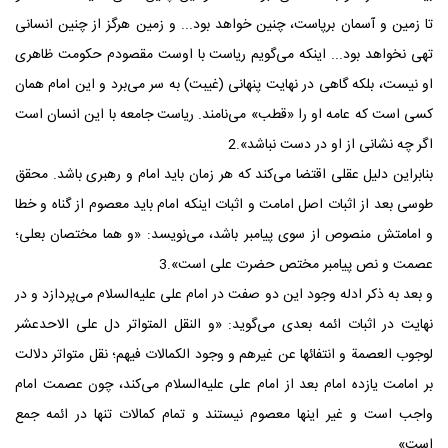
تا زمین و آسمان برپاست، چنین خواهد بود... و زمین هرگز از چنین انسانی
تهی نخواهد بود... اینکه می‌گویم ریاست با اوست مقصودم حکومت ظاهری
او نیست، بلکه گاهی در نهایت پنهانی (غیبت) به سر می‌برد و این امام همان
کسی است که عامه او را «قطب» می‌نامند. ریاست جامعه با این انسان است
اگر چه نشانی از او در دست نباشد».2
بنابراین دلیل عقلی اقتضا می‌کند که هر زمان باید امام و رهبری باشد. محقق
طوسی بعد از اثبات اصل امامت و اثبات اینکه امام باید معصوم از گناه و خطا
و امامتش منصوص از سوی پیامبر باشد، می‌نویسد: «و هما مختصان بعلی؛
عصمت و نص پیامبر مختص حضرت علی است».3
و بعد به ذکر ادله وجود این دو صفت در امام علی‌ علیه‌السلام می‌پردازد و در
نهایت در اثبات ائمه بعدی می‌گوید: «و النقل المتواتر دل علی الاحدعشر
لوجوب العصمة و انتفائها عن غیرهم و وجود الکمالات فیهم؛ نقل متواتر دلالت
بر امامت یازده امام بعد از امام علی علیه‌السلام می‌کند، چون عصمت امام
واجب است و غیر اینها معصوم نیستند و تمام کمالات تنها در ائمه جمع
است».