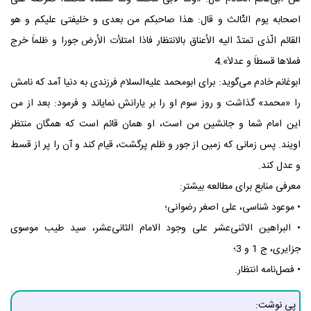
اصحابه یوم الثّالث و قال: هذا صاحبکم من بعدی و خلیفتی علیکم و هو
القائم الّذی تمتدّ الیه الأعناق بالانتظار فاذا امتلأت الأرض جورا و ظلماَ خرج
فملاها قسطاَ و عدلاَ».4
ابوغانم خادم می‌گوید: برای ابومحمد علیه‌السلام فرزندی به دنیا آمد که نامش
را «محمد» گذاشت و روز سوم او را بر یارانش نمایاند و فرمود: بعد از من
این امام شما و جانشین من است، او همان قائم است که همگان منتظر
اویند. پس زمانی که زمین از جور و ظلم پرگشت، قیام کند و آن را پر از قسط
و عدل کند.
معرفی منابع برای مطالعه بیشتر:
• موعود شناسی، علی اصغر رضوانی؛
• البراهین الاثنی‌عشر علی وجود الامام الثانی‌عشر، سید طیب موسوی
جزایری، ج 1 و 3؛
• فصل‌نامه انتظار.
پی نوشت: