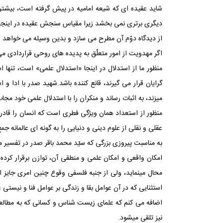
شاید عقیده ‏ای که شیعه امامیه در پیش گرفته است، بیشتر
دیگری برتری نمی‏ بخشد زیرا مقیاس سنجش عقیده در این‏جا ب
از دیدگاه دوّم آن مطرح می‏ سازد و بدین وسیله می‏ خواهد ا
اگر مهدویت از امور متعلّق به پدیده ‏های روحی قراردادی می 
منظور ما از استدلال در این‏جا «استدلال علمی» است، تنها ا
گرایان قرار می‏ گیرند، قانع‏ کننده باشد.شهید صدر با ادا
می‏زند، به اثبات رساند و منکران را با استدلال علمی خود مجا
منظور از استعداد همان ویژگی فطری است که انسان را قادر 
عقلی و نقلی از علوم دینی و دنیایی را به گونه ‏ای عالمانه
به مناسبت پیروزی بزرگی که سیّد محمد باقر صدر در تفسیر 
امکان واقعی و امکان علمی و منطقی آن، توازن برقرار کرد
محال می‏نماید، ولی از جنبه فلسفی وقوع چنین امری جایز ا
استثنایی که در آن عوامل بقا و زندگی بر عوامل فنا و نیستی غل
اضافه می‏ کنم که علمای زیست ‏شناس و کسانی که به مطالعه
نیز تلقی می‏شود.