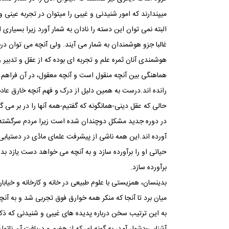
می‏پندارند که امور شنیدنی و غیبی را می‏توان در تجربه عینی
البته نمی‏ توان این دسته را نادان به شمار آورد زیرا بسیار
غالبا جزو هوشمندان به شمار می‏ آیند. ولی آنچه می توان دربا
هوشمندی آنان ثمره علم و تجربه ‏ای بوده که از عقل و تدبی
هماهنگی بین آنچه منقول است و آنچه معقول، در آن فراهم آ
رانده ‏اند.درست به همین دلیل از درک و فهم آنچه خارق عاد
حالی که عقل دینی-همان‏گونه که گفتیم-همه آنها را در بر می‏ گی
در دوره جدید مشکل دوچندان شده است زیرا مردم سرگشته 
آورده ‏اند.این همه ناشی از پیشرفت علمای مادّی در دستی
حیاتی او را برآورده سازد و به آنچه می‏ خواهد دست یازد بدو
برآورده سازد.
بدین‏سان، همزیستی با علوم طبیعی در خانه و کارخانه و خیا
میان برد تا آنجا که منکر همه خوارق فوق تجربی شد و به آنچ
به این ترتیب سخن درباره پدیده ‏های غیبی و شنیدنی که ذکر
آشنایی-دشوار آمد، به گونه ‏ای که از هضم و دریافت آن ناتوان