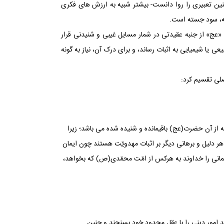
ن تعبیری را روا دانست- بیشتر شبیه به ارزش های فکری
نه، سود جسته است.
«عج» از جنبه عقیدتی در شمار مسایل غیبی و شنیدنی قرار
 یا شیمیایی به اثبات رساند، و برای درک آن، نیاز به گونه
اصلی تقسیم کرد:
از آن حضرت(عج) باقی‏مانده و شنیده شده می ‏باشد؛ زیرا
 هر دلیل و برهانی دیگر بر اثبات مهدویّت هستند چون ایمان
یمانی را خداوند به هرکس از امّت محمّدی(ص) که بخواهد،
هند امور دینی را با عقل محدود خود بسنجند و چنین