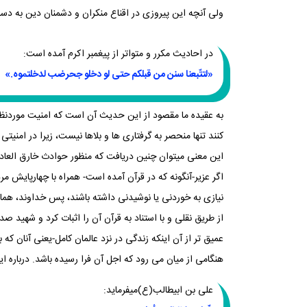
ولی آنچه این پیروزی در اقناع منکران و دشمنان دین به دست
در احادیث مکرر و متواتر از پیغمبر اکرم آمده است:
«لتتّبعنا سنن من قبلکم حتی لو دخلو جحرضب لدخلتموه.»
به عقیده ما مقصود از این حدیث آن است که امنیت موردنظ
‏کنند تنها منحصر به گرفتاری ها و بلاها نیست، زیرا در امن
این معنی می‏توان چنین دریافت که منظور حوادث خارق العاده ‏ای چون قصه کهف و قصه غزی
اگر عزیر-آن‏گونه که در قرآن آمده است- همراه با چهارپایش 
نیازی به خوردنی یا نوشیدنی داشته باشند، پس خداوند، هم
از طریق نقلی و با استناد به قرآن آن را اثبات کرد و شهید صد
عمیق تر از آن این‏که زندگی در نزد عالمان کامل-یعنی آنان که
هنگامی از میان می‏ رود که اجل آن فرا رسیده باشد. درباره ا
علی بن ابیطالب(ع)می‏فرماید: