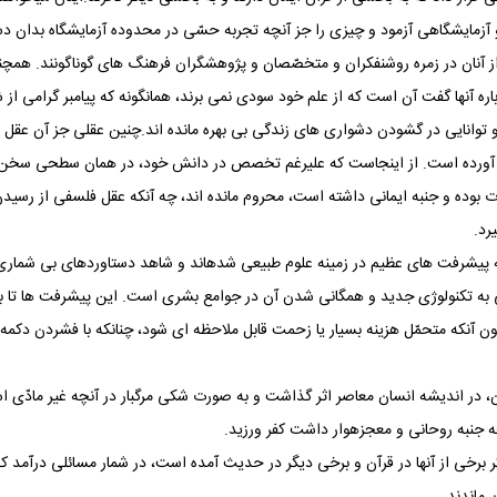
 و آزمایشگاهی آزمود و چیزی را جز آنچه تجربه حسّی در محدوده آزمایشگاه بدان دست 
ی از آنان در زمره روشنفکران و متخصّصان و پژوهشگران فرهنگ های گوناگونند. همچنین
ره آنها گفت آن است که از علم خود سودی نمی ‏برند، همان‏گونه که پیامبر گرامی از ش
ر و توانایی در گشودن دشواری های زندگی بی‏ بهره مانده ‏اند.چنین عقلی جز آن عق
ورده است. از اینجاست که علی‏رغم تخصص در دانش خود، در همان سطحی سخن گفته‏
ت بوده و جنبه ایمانی داشته است، محروم مانده ‏اند، چه آن‏که عقل فلسفی از رسید
رد.
پیشرفت های عظیم در زمینه علوم طبیعی شده‏اند و شاهد دستاوردهای بی‏ شمار
ابی به تکنولوژی جدید و همگانی شدن آن در جوامع بشری است. این پیشرفت ها تا 
ن آن‏که متحمّل هزینه بسیار یا زحمت قابل‏ ملاحظه ‏ای شود، چنان‏که با فشردن دکم
بان، در اندیشه انسان معاصر اثر گذاشت و به صورت شکی مرگبار در آنچه غیر مادّ
ه جنبه روحانی و معجزه‏وار داشت کفر ورزید.
 برخی از آنها در قرآن و برخی دیگر در حدیث آمده است، در شمار مسائلی درآمد ک
 ماندند.