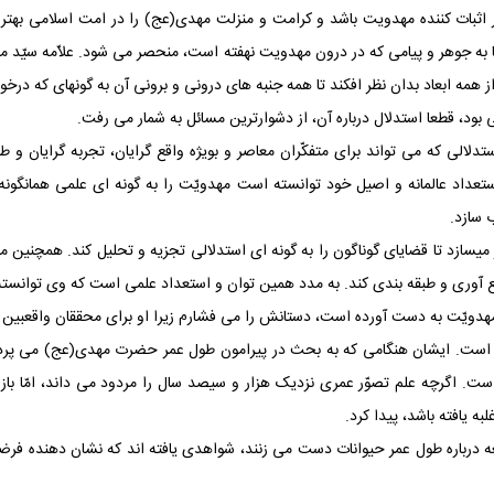
 اثبات کننده مهدویت باشد و کرامت و منزلت مهدی(عج) را در امت اسلامی بهتر ب
ه جوهر و پیامی که در درون مهدویت نهفته است، منحصر می‏ شود. علاّمه سیّد محم
ز همه ابعاد بدان نظر افکند تا همه جنبه ‏های درونی و برونی آن به گونه‏ای که در
‏بود، قطعا استدلال درباره آن، از دشوارترین مسائل به شمار می رفت.
ستدلالی که می ‏تواند برای متفکّران معاصر و بویژه واقع‏ گرایان، تجربه‏ گرایان 
 و استعداد عالمانه و اصیل خود توانسته است مهدویّت را به گونه ‏ای علمی همان‏گ
ب سازد.
می‏سازد تا قضایای گوناگون را به گونه‏ ای استدلالی تجزیه و تحلیل کند. همچ
 جمع‏ آوری و طبقه ‏بندی کند. به مدد همین توان و استعداد علمی است که وی توانس
مهدویّت به دست آورده است، دستانش را می‏ فشارم زیرا او برای محققان واقع‏بین
ه است. ایشان هنگامی که به بحث در پیرامون طول عمر حضرت مهدی(عج) می‏ پردازد
ست. اگرچه علم تصوّر عمری نزدیک هزار و سیصد سال را مردود می ‏داند، امّا با
به یافته باشد، پیدا کرد.
 درباره طول عمر حیوانات دست می‏ زنند، شواهدی یافته‏ اند که نشان دهنده فر