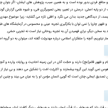
نافع فردی بدور بوده است و به همین سبب، پژوهش های ایشان- اگر بتوان چنی
از دو پایه اصلی: درستی در تعبیر، یعنی تصویرگری فنی، و شیوه علمی گزارش‏ گو
، از دیدگاهی جدید بدان می‏ نگرد و افقی تازه می‏ گشاید؛ زیرا موضوع مهدی 
ظهور چارپا را نمی‏ توان با بکارگیری تجربه عینی و محسوس در آزمایشگاه های طبیعی
د.به سخن دیگر، برای فهمیدن آن به تجربه روحانی نیاز است نه تجربی حسّی.
ار نیاوریم، آنچه را متفکران اسلامی درباره مهدویّت گفته اند، می‏توان به دو گروه 
و ظهور قائم(عج) دارند و حجّت آنان در این زمینه احادیث و روایات وارده و آنچه 
وس نمی ‏گوید.این گروه بی‏شمارند و اکثریّت امّت را تشکیل می ‏دهند و بی‏ نیاز از
تصدیق ایمانی چنان است که گویی انسان مؤمن او را به عیان می‏ بیند و چنین ا
نی قرار داد که به بخشی از قرآن ایمان دارند و به بخشی دیگر کافرند.اینان می‏خوا