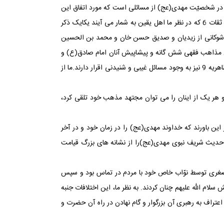
جود در شخصیّت مهدی(عج) از مسائلی است که مورد اتفاق این
دو گروه بزرگ امّت اسلامی است و به صورت مکرر و متواتر در بیانات و تقریرات عالمان مذاهب گوناگون اسلامی ‏آمده است. اگر بکوشیم اقوال ثقات 6 که در نظر ما اهل یقین به شمار می ‏آیند یکایک ذکر
ان، شوکانی از زیدیان و صدیق حسن خان و محمد بن الحسین
حبان مذاهب فقهی شش گانه و پیشاپیش آنان امام صادق(ع) و
دو شاگرد ایشان مالک و ابو حنیفه و سپس شافعی و احمد بن حنبل قبلا بدان رسیده بودند. همچنین مذاهب دیگر چون زیدیه 7 ، اباضیه 8، ظاهریه 9 نیز به وجود مسائل غیبی و شنیدنی اقرار دارند.ما از
 و هر یک از اینان را می ‏توان مجتهد مذهب خود تلقی کرد،
ین باورند که خداوند مهدی(عج) را در زمان خود و در آخر
ق حدیث شریف نبوی مهدی(عج)را از نشانه ‏های بزرگ قیامت
(ع) است که در سال 260 در سرّمن رآی 10 غایب شد و در زمان غیبت صغری توسط نوّاب خاص خود با مردم در تماس بود و سپس
ام الله علیهم چنان کردند. به نظر ما، این اختلافات جنبه
رد، زیرا مهدویت در آن نیست که آن حضرت هزار و چهارصد و اندی عمر کند، بلکه آنچه مهم است پیروی و اطاعت اهل الثقلین 11 و اعتراف به رهبری آن بزرگوار و گام نهادن در راه آن حضرت و