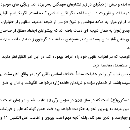
ده ‏اند؛ و بیش از دیگران در زیر فشارهای سهمگین بسر برده ‏اند. ویژگی های مو
ت از آن‏ میان به علاّمه مجلسی و شیخ طوسی از شیعه امامیه، سفاینی از حنبلی
 مهدی(عج) به همان نتیجه‏ ای دست یافته ‏اند که پیشوایان اجتهاد مطلق از صا
د.
هاب که در نظرات فقهی خود راه افراط پیموده ‏اند، در این امر اتفاق ‏نظر دارند
ق معتقدند، مقایسه کرد.
می‏ توان آن را در حقیقت منشأ اختلاف اساسی تلقی کرد. در واقع اهل سنّت بر ا
سیده باشد، از خاندان نبوّت و فرزندان فاطمه(ع) برخواهد انگیخت و آنان بر طب
شیعه معتقد است که مهدی(عج) -محمّد- فرزند امام حسن عسکری
ین مردم به بهترین نحو به حکومت خواهد پرداخت همان‏ گونه که علی و فرزندانش سل
صوری دا