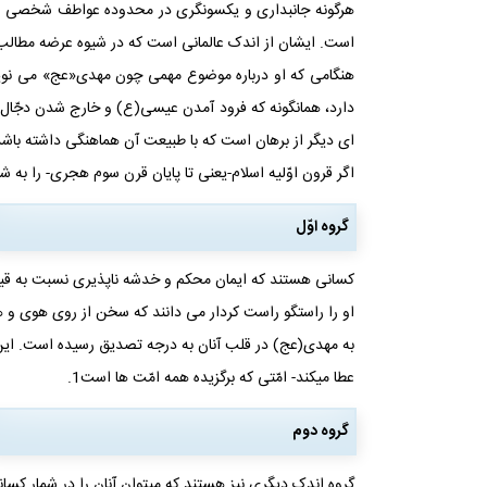
هرگونه جانبداری و یکسونگری در محدوده عواطف شخصی و م
است. ایشان از اندک عالمانی است که در شیوه عرضه مطالب 
هنگامی که او درباره موضوع مهمی چون مهدی«عج» می ‏نویسد
دارد، همان‏گونه که فرود آمدن عیسی(ع) و خارج شدن دجّال و 
‏ای دیگر از برهان است که با طبیعت آن هماهنگی داشته باش
اگر قرون اوّلیه اسلام-یعنی تا پایان قرن سوم هجری- را به شم
گروه اوّل
کسانی هستند که ایمان محکم و خدشه‏ ناپذیری نسبت به قیام 
او را راستگو راست‏ کردار می‏ دانند که سخن از روی هوی ‏و ه
به مهدی(عج) در قلب آنان به درجه تصدیق رسیده است. این 
عطا می‏کند- امّتی که برگزیده همه امّت ها است1.
گروه دوم
گروه اندک دیگری نیز هستند که می‏توان آنان را در شمار کسا