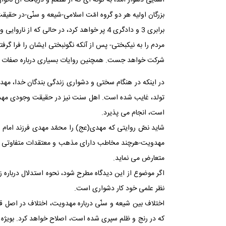
بزرگان اولیه هر دو گروه امّت اسلامی-شیعه و سنّی-در حقی
مردم را به نیکبختی- پس از آن‏که نگون‏بختی ایشان را فر
شرکت خواهد جست. همچنین روایات بسیاری درباره صفات و 
در این‏که در هنگام سختی و دشواری زندگی بندگان خدا، مه
تولد، غایب شده است. اهل سنت نیز در حقیقت وجودی مهدی(ع
است، انجام می‏ پذیرد.
شاید نصّ روایتی که مهدی(عج) را محمّد مهدی فرزند امام ح
مهدویت-هرچند مخاطب دارای مذهب و معتقدات متفاوتی باشد-ب
متعارض می ‏نماید.
اگر موضوع از این دیدگاه مطرح شود، نحوه استدلال درباره 
نظر علمی خود کار دشواری است.
اختلاف بین شیعه و سنّی درباره مهدویت، اختلاف در اصل ق
که در رنج و ظلم سپری شده است، اصلاح خواهد کرد. بویژه آنا