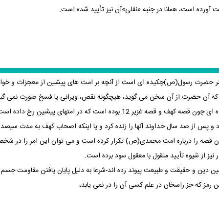
 آورده است، همانا در جنبه‏ «نقلی»آن نیز تأیید شده است.
ر حضرت رسول(ص)چکیده ‏ای است از آنچه بر امت های پیشین از معجزات و خوارق
یتی که آن حضرت از آن سخن می‏ گوید، هیچ‏گونه نقص، ویرانی یا فسخ صورت نمی‏ گیر
ر 12 بوده است که در امتهای پیشین رخ داده است.
مرد و پس از صد سال خداوند آنها را زنده کرد و یا این‏که اصحاب کهف به مدت سیصد 
ان قصه را درباره امت محمدی(ص) تکرار کرده است و می‏ توان این امر را در شخص
ر نیز از شیوه تأیید منقول با معقول سود برده است.
 بین دین و حقیقت و طبیعت پیوند زده ‏اند-شرعا به دلیل پایان یافتن مقاومت جسم در
ین رمز که جز راسخان در علم کسی آن را در نمی‏ یابد،