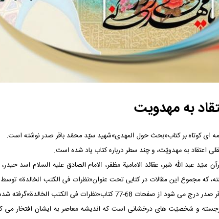
تقاد به مهدویت
ه ‏ای کوتاه بر کتاب«بحث حول المهدی»شهید سیّد محمّد باقر صدر نوشته است.
ی اعتقاد به مهدویّت، و چند سطر درباره کتاب یاد شده است.
 سیّد عبد الله شبر، عقائد الامامیة مظفر، الامام الصادق علیه السلام اسد حید
ته، که مجموع این مقالات در کتابی تحت عنوان«نظرات فی الکتب الخالدة» توسط 
-77 کتاب«نظرات فی الکتب الخالدة»گرفته شده است.
ان برجسته و شخصیّت های درخشانی است که اندیشه معاصر به ایشان افتخار می‏ کند. 