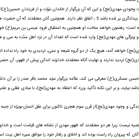
قت وجودی مهدی(عج) و این که آن بزرگوار از خاندان نبوّت و از فرزندان حسین(ع
برابری 3 و دادگری 4 پر خواهد کرد، در حالی که از ناروایی و بیدادگری پر شده باشد 5 ، اتفاق ‏نظ
ا گرفته است- رهنمون خواهد ساخت.او همچنین به استقبال فرود عیسی بن مریم(ع) 
ویژگی های مهدی(عج) وارد شده است که تعداد آن در نزد اهل سنّت به سی و هف
دی(عج) خواهد آمد، هیچ یک از دو گروه شیعه و سنی، تردیدی به خود راه نداده ‏
ج) تردید ندارند و نهایت آن‏که معتقدند خداوند اندکی پیش از ظهور، آن حضرت
سن عسکری(ع) معرفی می‏ کند، علاّمه بزرگوار سیّد محمد باقر صدر را بر آن داشته
یاید، و بر این نکته تأکید ورزد که اعتقاد به مهدی(عج)، با مبادی عقلی و علم
زندگی و وجود مهدی(عج)از قرن سوم هجری تاکنون برای عقل انسان-بویژه از جنبه فل
ضیه نیست زیرا هر دو معتقدند که ظهور مهدی از نشانه‏ های قیامت است و خداون
ن که پیروان راه راست بوده ‏اند و اخلاق و رفتار خود را موافق سیره اهل بیت است