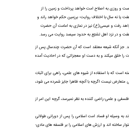
)است و روزی به اصلاح امت خواهد پرداخت و زمین را از
ر دارند. همچنین آنان معتقدند که آن حضرت هفت یا نه سال-با اختلاف روایت- برزمین حکم خواهد راند و
خواهد رفت و عیسی(ع) نیز در نمازی به امامت آن حضرت
ت و در نزد اهل تشیّع به حدود سیصد روایت می‏ رسد.
اند. جز آن‏که شیعه معتقد است که آن حضرت چندسال پس از
 را خلق می‏کند و به دست او معجزاتی که در احادیث آمده
 است که با استفاده از شیوه‏ های علمی، راهی برای اثبات
ی متعارض نیست اگرچه با آنچه ظاهرا جایز شمرده می‏ شود،
سفی و علمی-راضی کننده به نظر نمی‏رسد، گرچه این امر از
د به وسیله او فساد امت اسلامی را پس از دورانی طولانی
وار ساخته ‏اند و ارزش های اسلامی را بر فلسفه ‏های مادی-