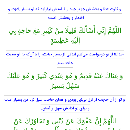
و كثرت عطا و بخشش جز بر جود و كرامتش نيفزايد كه او بسيار باعزت و
اقتدار و بخشش است.
اللَّهُمَّ إِنِّي أَسْأَلُكَ قَلِيلًا مِنْ كَثِيرٍ مَعَ حَاجَةٍ بِي
إِلَيْهِ عَظِيمَةٍ
خدايا! از تو درخواست مى‌كنم اندكى از بسيار حاجتم را با آن‌كه به او سخت
حاجتمندم
وَ غِنَاكَ عَنْهُ قَدِيمٌ وَ هُوَ عِنْدِي كَثِيرٌ وَ هُوَ عَلَيْكَ
سَهْلٌ يَسِيرٌ
و تو از آن حاجت از ازل بى‌نياز بودى و همان حاجت قليل نزد من بسيار است
و براى تو ادايش سهل و آسان.
اللَّهُمَّ إِنَّ عَفْوَكَ عَنْ ذَنْبِي وَ تَجَاوُزَكَ عَنْ