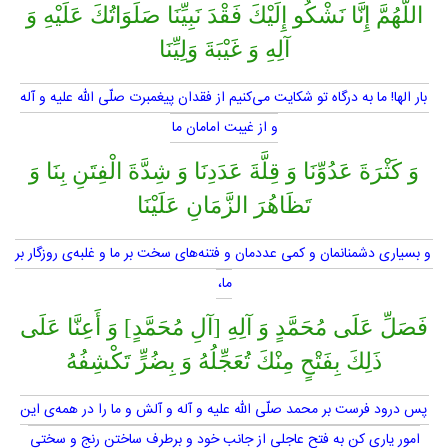
اللَّهُمَّ إِنَّا نَشْكُو إِلَيْكَ فَقْدَ نَبِيِّنَا صَلَوَاتُكَ عَلَيْهِ وَ
آلِهِ وَ غَيْبَةَ وَلِيِّنَا
بار الها! ما به درگاه تو شكايت مى‌كنيم از فقدان پيغمبرت صلّى اللّه عليه و آله
و از غيبت امامان ما
وَ كَثْرَةَ عَدُوِّنَا وَ قِلَّةَ عَدَدِنَا وَ شِدَّةَ الْفِتَنِ بِنَا وَ
تَظَاهُرَ الزَّمَانِ عَلَيْنَا
و بسيارى دشمنانمان و كمى عددمان و فتنه‌هاى سخت بر ما و غلبه‌ى روزگار بر
ما،
فَصَلِّ عَلَى مُحَمَّدٍ وَ آلِهِ [آلِ مُحَمَّدٍ] وَ أَعِنَّا عَلَى
ذَلِكَ بِفَتْحٍ مِنْكَ تُعَجِّلُهُ وَ بِضُرٍّ تَكْشِفُهُ
پس درود فرست بر محمد صلّى اللّه عليه و آله و آلش و ما را در همه‌ى اين
امور يارى كن به فتح عاجلى از جانب خود و برطرف ساختن رنج و سختى