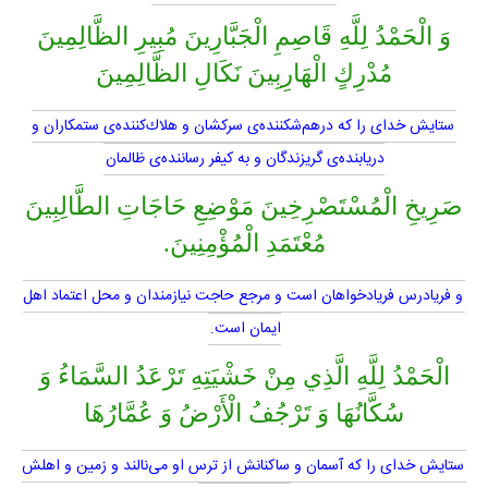
وَ الْحَمْدُ لِلَّهِ قَاصِمِ الْجَبَّارِينَ مُبِيرِ الظَّالِمِينَ
مُدْرِكٍ الْهَارِبِينَ نَكَالِ الظَّالِمِينَ
ستايش خداى را كه درهم‌شكننده‌ى سركشان و هلاك‌كننده‌ى ستمكاران و
دريابنده‌ى گريزندگان و به كيفر رساننده‌ى ظالمان
صَرِيخِ الْمُسْتَصْرِخِينَ مَوْضِعِ حَاجَاتِ الطَّالِبِينَ
مُعْتَمَدِ الْمُؤْمِنِينَ.
و فريادرس فريادخواهان است و مرجع حاجت نيازمندان و محل اعتماد اهل
ايمان است.
الْحَمْدُ لِلَّهِ الَّذِي مِنْ خَشْيَتِهِ تَرْعَدُ السَّمَاءُ وَ
سُكَّانُهَا وَ تَرْجُفُ الْأَرْضُ وَ عُمَّارُهَا
ستايش خداى را كه آسمان و ساكنانش از ترس او مى‌نالند و زمين و اهلش