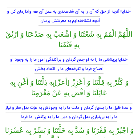
خدايا! آنچه از حق كه آن را به آن شناساندى به عمل آن هم وادارمان كن و
آنچه نشناخته‌ايم به معرفتش برسان.
اللَّهُمَّ الْمُمْ بِهِ شَعْثَنَا وَ اشْعَبْ بِهِ صَدْعَنَا وَ ارْتُقْ
بِهِ فَتْقَنَا
خدايا پريشانى ما را به او جمع گردان و پراكندگى امور ما را به وجود او
اصلاح فرما و تفرقه‌هاى ما را اتحاد بخش
وَ كَثِّرْ بِهِ قِلَّتَنَا وَ أَعْزِزْ [أعزّ]بِهِ ذِلَّتَنَا وَ أَغْنِ بِهِ
عَائِلَنَا وَ اقْضِ بِهِ عَنْ مَغْرَمِنَا
و عدۀ قليل ما را بسيار گردان و ذلت ما را به وجودش به عزت بدل ساز و نياز
ما را به بى‌نيازى بدل گردان و دين ما را به بركتش ادا فرما
وَ اجْبُرْ بِهِ فَقْرَنَا وَ سُدَّ بِهِ خَلَّتَنَا وَ يَسِّرْ بِهِ عُسْرَنَا