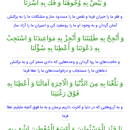
وَ بَيِّضْ بِهِ وُجُوهَنَا وَ فُكَّ بِهِ أَسْرَنَا
و فقر ما را جبران فرما و نقص ما را مسدود ساز و مشكلات ما را به بركتش
آسان گردان و به وجود او ما را روسفيد كن و اسيران ما را آزاد ساز
وَ أَنْجِحْ بِهِ طَلِبَتَنَا وَ أَنْجِزْ بِهِ مَوَاعِيدَنَا وَ اسْتَجِبْ
بِهِ دَعْوَتَنَا وَ أَعْطِنَا بِهِ سُؤْلَنَا
و حاجت‌هاى ما روا گردان و وعده‌هايى كه دادى منجز كن و به بركتش
دعاهاى ما را مستجاب و درخواست‌هاى ما را عطا فرما
وَ بَلِّغْنَا بِهِ مِنَ الدُّنْيَا وَ الْآخِرَةِ آمَالَنَا وَ أَعْطِنَا بِهِ
فَوْقَ رَغْبَتِنَا
و به آرزوهايى كه در دنيا و آخرت داريم برسان و به ما فوق آنچه مايليم عطا
فرما
يَا خَيْرَ الْمَسْئُولِينَ وَ أَوْسَعَ الْمُعْطِينَ اشْفِ بِهِ