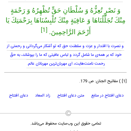
وَ نَصْرٍ تُعِزُّهُ وَ سُلْطَانِ حَقٍّ تُظْهِرُهُ وَ رَحْمَةٍ
مِنْكَ تُجَلِّلُنَاهَا وَ عَافِيَةٍ مِنْكَ تُلْبِسُنَاهَا بِرَحْمَتِكَ يَا
[1]
أَرْحَمَ الرَّاحِمِينَ.
و نصرت با اقتدار و عزت و سلطنت حق كه تو آشكار مى‌گردانى و رحمتى از
خود كه بر همه‌ى ما شامل گردد و لباس عافيتى كه ما را بپوشاند، به حقّ
رحمت نامنت‌هايت، اى مهربان‌ترين مهربانان عالم.
[1] ) مفاتيح الجنان: ص 179.
دعای افتتاح در منابع
متن دعای افتتاح
زاد المعاد
دعای افتتاح
تمامی حقوق این وب‌سایت محفوظ می‌باشد.