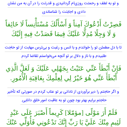
و تو به لطف و رحمتت روزى‌ام گردانيدى و قدرتت را در آن به من نشان
دادى و اجابتت را شناساندى
فَصِرْتُ أَدْعُوكَ آمِناً وَ أَسْأَلُكَ مُسْتَأْنِساً لَا خَائِفاً
وَ لَا وَجِلًا مُدِلًّا عَلَيْكَ فِيمَا قَصَدْتُ فِيهِ إِلَيْكَ
تا با دل مطمئن تو را خواندم و با انس و رغبت و بى‌ترس مهابت از تو حاجت
طلبيدم و با ناز و دلال بر تو آنچه مى‌خواستم تقاضا كردم
فَإِنْ أَبْطَأَ عَنِّي عَتَبْتُ بِجَهْلِي عَلَيْكَ وَ لَعَلَّ الَّذِي
أَبْطَأَ عَنِّي هُوَ خَيْرٌ لِي لِعِلْمِكَ بِعَاقِبَةِ الْأُمُورِ.
و اگر حاجتم را دير برآوردى از نادانى بر تو عتاب كردم در صورتى كه تأخير
حاجتم برايم بهتر بود چون تو به عاقبت امور خلق دانايى.
فَلَمْ أَرَ مَوْلًى [مؤمّلا] كَرِيماً أَصْبَرَ عَلَى عَبْدٍ
لَئِيمٍ مِنْكَ عَلَيَّ يَا رَبِّ إِنَّكَ تَدْعُونِي فَأُوَلِّي عَنْكَ