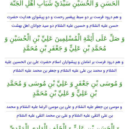
الْحَسَنِ وَ الْحُسَيْنِ سَيِّدَيْ شَبَابِ أَهْلِ الْجَنَّة
و هم درود فرست بر دو سبط پيغمبر رحمت و دو پيشواى هدايت حضرت
حسن عليه السّلام و حسين عليه السّلام دو سيد جوانان اهل بهشت
وَ صَلِّ عَلَى أَئِمَّةِ الْمُسْلِمِينَ عَلِيِّ بْنِ الْحُسَيْنِ وَ
مُحَمَّدِ بْنِ عَلِيٍّ وَ جَعْفَرِ بْنِ مُحَمَّدٍ
و هم درود فرست بر امامان و پيشوايان اسلام حضرت على بن الحسين عليه
السّلام و محمد بن على عليه السّلام و جعفر بن محمد عليه السّلام
وَ مُوسَى بْنِ جَعْفَرٍ وَ عَلِيِّ بْنِ مُوسَى وَ مُحَمَّدِ
بْنِ عَلِيٍّ وَ عَلِيِّ بْنِ مُحَمَّدٍ
و موسى بن جعفر عليه السّلام و على بن موسى الرضا عليه السّلام و محمد
بن على التقى عليه السّلام و على بن محمد النقى عليه السّلام
وَ الْحَسَنِ بْنِ عَلِيٍّ وَ الْخَلَفِ الْهَادِي الْمَهْدِيِّ