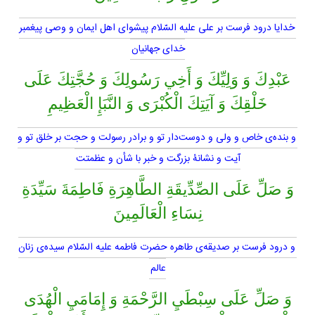
خدايا درود فرست بر على عليه السّلام پيشواى اهل ايمان و وصى پيغمبر
خداى جهانيان
عَبْدِكَ وَ وَلِيِّكَ وَ أَخِي رَسُولِكَ وَ حُجَّتِكَ عَلَى
خَلْقِكَ وَ آيَتِكَ الْكُبْرَى وَ النَّبَإِ الْعَظِيمِ
و بنده‌ى خاص و ولى و دوست‌دار تو و برادر رسولت و حجت بر خلق تو و
آيت و نشانۀ بزرگت و خبر با شأن و عظمتت
وَ صَلِّ عَلَى الصِّدِّيقَةِ الطَّاهِرَةِ فَاطِمَةَ سَيِّدَةِ
نِسَاءِ الْعَالَمِينَ
و درود فرست بر صديقه‌ى طاهره حضرت فاطمه عليه السّلام سيده‌ى زنان
عالم
وَ صَلِّ عَلَى سِبْطَيِ الرَّحْمَةِ وَ إِمَامَيِ الْهُدَى