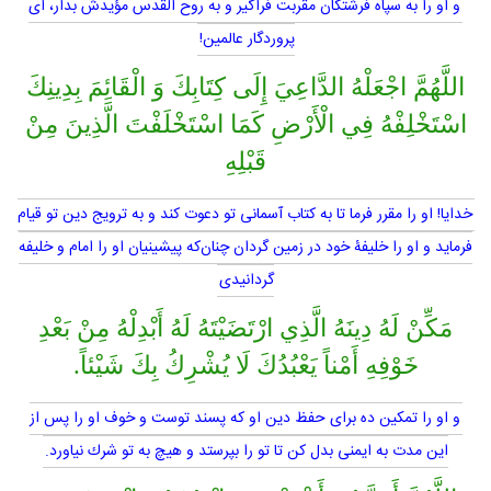
و او را به سپاه فرشتگان مقربت فراگير و به روح القدس مؤيدش بدار، اى
پروردگار عالمين!
اللَّهُمَّ اجْعَلْهُ الدَّاعِيَ إِلَى كِتَابِكَ وَ الْقَائِمَ بِدِينِكَ
اسْتَخْلِفْهُ فِي الْأَرْضِ كَمَا اسْتَخْلَفْتَ الَّذِينَ مِنْ
قَبْلِهِ
خدايا! او را مقرر فرما تا به كتاب آسمانى تو دعوت كند و به ترويج دين تو قيام
فرمايد و او را خليفۀ خود در زمين گردان چنان‌كه پيشينيان او را امام و خليفه
گردانيدى
مَكِّنْ لَهُ دِينَهُ الَّذِي ارْتَضَيْتَهُ لَهُ أَبْدِلْهُ مِنْ بَعْدِ
خَوْفِهِ أَمْناً يَعْبُدُكَ لَا يُشْرِكُ بِكَ شَيْئاً.
و او را تمكين ده براى حفظ دين او كه پسند توست و خوف او را پس از
اين مدت به ايمنى بدل كن تا تو را بپرستد و هيچ به تو شرك نياورد.