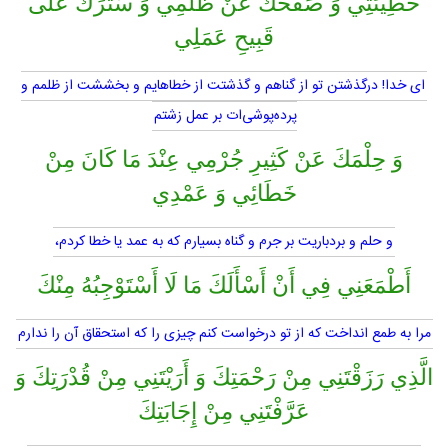
خَطِيئَتِي وَ صَفْحَكَ عَنْ ظُلْمِي وَ سَتْرَكَ عَلَى
قَبِيحِ عَمَلِي
اى خدا! درگذشتن تو از گناهم و گذشتت از خطاهايم و بخششت از ظلمم و
پرده‌پوشى‌ات بر عمل زشتم
وَ حِلْمَكَ عَنْ كَثِيرِ جُرْمِي عِنْدَ مَا كَانَ مِنْ
خَطَائِي وَ عَمْدِي
و حلم و بردباريت بر جرم و گناه بسيارم كه به عمد يا خطا كردم،
أَطْمَعَنِي فِي أَنْ أَسْأَلَكَ مَا لَا أَسْتَوْجِبُهُ مِنْكَ
مرا به طمع انداخت كه از تو درخواست كنم چيزى را كه استحقاق آن را ندارم
الَّذِي رَزَقْتَنِي مِنْ رَحْمَتِكَ وَ أَرَيْتَنِي مِنْ قُدْرَتِكَ وَ
عَرَّفْتَنِي مِنْ إِجَابَتِكَ