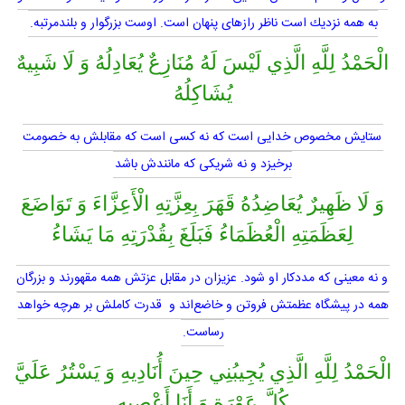
به همه نزديك است ناظر رازهاى پنهان است. اوست بزرگوار و بلندمرتبه.
الْحَمْدُ لِلَّهِ الَّذِي لَيْسَ لَهُ مُنَازِعٌ يُعَادِلُهُ وَ لَا شَبِيهٌ
يُشَاكِلُهُ
ستايش مخصوص خدايى است كه نه كسى است كه مقابلش به خصومت
برخيزد و نه شريكى كه مانندش باشد
وَ لَا ظَهِيرٌ يُعَاضِدُهُ قَهَرَ بِعِزَّتِهِ الْأَعِزَّاءَ وَ تَوَاضَعَ
لِعَظَمَتِهِ الْعُظَمَاءُ فَبَلَغَ بِقُدْرَتِهِ مَا يَشَاءُ
و نه معينى كه مددكار او شود. عزيزان در مقابل عزتش همه مقهورند و بزرگان
همه در پيشگاه عظمتش فروتن و خاضع‌اند و قدرت كاملش بر هرچه خواهد
رساست.
الْحَمْدُ لِلَّهِ الَّذِي يُجِيبُنِي حِينَ أُنَادِيهِ وَ يَسْتُرُ عَلَيَّ
كُلَّ عَوْرَةٍ وَ أَنَا أَعْصِيهِ