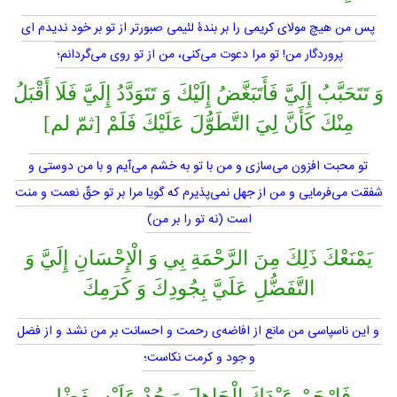
پس من هيچ مولاى كريمى را بر بندۀ لئيمى صبورتر از تو بر خود نديدم اى
پروردگار من! تو مرا دعوت مى‌كنى، من از تو روى مى‌گردانم؛
وَ تَتَحَبَّبُ إِلَيَّ فَأَتَبَغَّضُ إِلَيْكَ وَ تَتَوَدَّدُ إِلَيَّ فَلَا أَقْبَلُ
مِنْكَ كَأَنَّ لِيَ التَّطَوُّلَ عَلَيْكَ فَلَمْ [ثمّ لم]
تو محبت افزون مى‌سازى و من با تو به خشم مى‌آيم و با من دوستى و
شفقت مى‌فرمايى و من از جهل نمى‌پذيرم كه گويا مرا بر تو حقّ نعمت و منت
است (نه تو را بر من)
يَمْنَعْكَ ذَلِكَ مِنَ الرَّحْمَةِ بِي وَ الْإِحْسَانِ إِلَيَّ وَ
التَّفَضُّلِ عَلَيَّ بِجُودِكَ وَ كَرَمِكَ
و اين ناسپاسى من مانع از افاضه‌ى رحمت و احسانت بر من نشد و از فضل
و جود و كرمت نكاست؛
فَارْحَمْ عَبْدَكَ الْجَاهِلَ وَ جُدْ عَلَيْهِ بِفَضْلِ