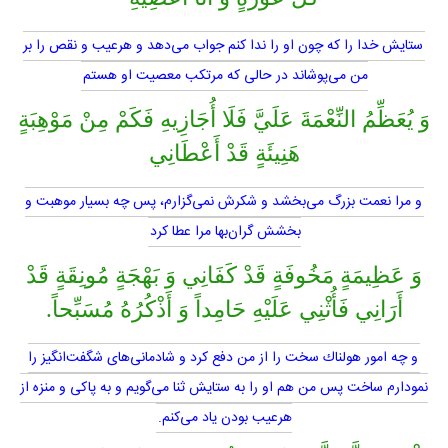
ستايش خدا را كه چون او را ندا كنم جواب مى‌دهد و هرعيب و نقص را بر
من مى‌پوشاند در حالى كه مرتكب معصيت او هستم
وَ يُعَظِّمُ النِّعْمَةَ عَلَيَّ فَلَا أُجَازِيهِ فَكَمْ مِنْ مَوْهِبَةٍ
هَنِيئَةٍ قَدْ أَعْطَانِي
و مرا نعمت بزرگ مى‌بخشد و شكرش نمى‌گزارم، پس چه بسيار موهبت و
بخشش گران‌بها مرا عطا كرد
وَ عَظِيمَةٍ مَخُوفَةٍ قَدْ كَفَانِي وَ بَهْجَةٍ مُونِقَةٍ قَدْ
أَرَانِي فَأُثْنِي عَلَيْهِ حَامِداً وَ أَذْكُرُهُ مُسَبِّحاً.
و چه امور هولناك سخت را از من دفع كرد و شادمانى‌هاى شگفت‌انگيز را
نمودارم ساخت پس من هم او را به ستايش ثنا مى‌گويم و به پاكى و منزه از
هرعيب بودن ياد مى‌كنم.