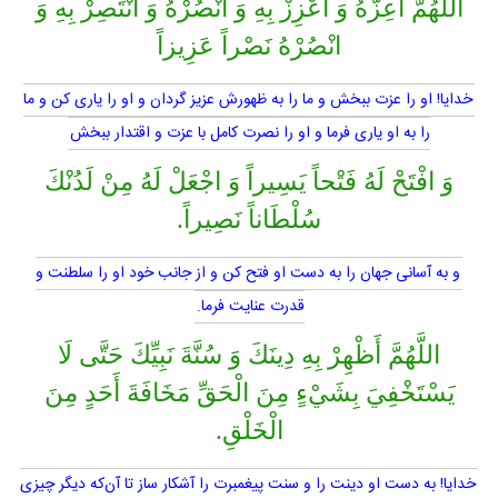
اللَّهُمَّ أَعِزَّهُ وَ أَعْزِزْ بِهِ وَ انْصُرْهُ وَ انْتَصِرْ بِهِ وَ
انْصُرْهُ نَصْراً عَزِيزاً
خدايا! او را عزت ببخش و ما را به ظهورش عزيز گردان و او را يارى كن و ما
را به او يارى فرما و او را نصرت كامل با عزت و اقتدار ببخش
وَ افْتَحْ لَهُ فَتْحاً يَسِيراً وَ اجْعَلْ لَهُ مِنْ لَدُنْكَ
سُلْطَاناً نَصِيراً.
و به آسانى جهان را به دست او فتح كن و از جانب خود او را سلطنت و
قدرت عنايت فرما.
اللَّهُمَّ أَظْهِرْ بِهِ دِينَكَ وَ سُنَّةَ نَبِيِّكَ حَتَّى لَا
يَسْتَخْفِيَ بِشَيْ‏ءٍ مِنَ الْحَقِّ مَخَافَةَ أَحَدٍ مِنَ
الْخَلْقِ.
خدايا! به دست او دينت را و سنت پيغمبرت را آشكار ساز تا آن‌كه ديگر چيزى