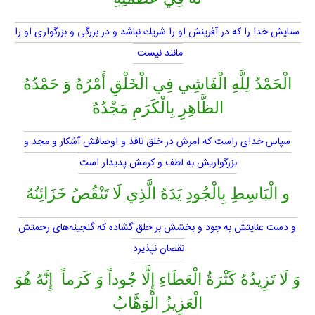
ستايش خدا را كه در آفرينش او را شريك نباشد و در بزرگى و بزرگوارى او را
مانند نيست.
الْحَمْدُ لِلَّهِ الْفَاشِي فِي الْخَلْقِ أَمْرُهُ وَ حَمْدُهُ
الظَّاهِرِ بِالْكَرَمِ مَجْدُهُ
سپاس خداى راست كه امرش در خلق نافذ و اوصافش آشكار و مجد و
بزرگواريش به لطف و كرمش پديدار است
و الْبَاسِطِ بِالْجُودِ يَدَهُ الَّذِي لَا تَنْقُصُ خَزَائِنُهُ
و دست عنايتش به جود و بخشش بر خلق گشاده كه گنجينه‌هاى رحمتش
نقصان نپذيرد
وَ لَا تَزِيدُهُ كَثْرَةُ الْعَطَاءِ إِلَّا جُوداً وَ كَرَماً إِنَّهُ هُوَ
الْعَزِيزُ الْوَهَّابُ