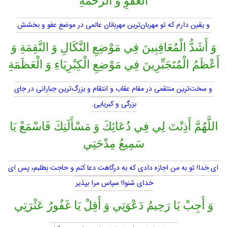
الْعَفْوِ وَ الرَّحْمَةِ
و يقين دارم كه تو مهربان‌ترين مهربانان عالمى در موضع عفو و بخشش
وَ أَشَدُّ الْمُعَاقِبِينَ فِي مَوْضِعِ النَّكَالِ وَ النَّقِمَةِ وَ
أَعْظَمُ الْمُتَجَبِّرِينَ فِي مَوْضِعِ الْكِبْرِيَاءِ وَ الْعَظَمَةِ
و سخت‌ترين منتقمى در مقام عقاب و انتقام و بزرگ‌ترين جبارانى در جاى
بزرگى و كبريايى.
اللَّهُمَّ أَذِنْتَ لِي فِي دُعَائِكَ وَ مَسْأَلَتِكَ فَاسْمَعْ يَا
سَمِيعُ مِدْحَتِي
اى خدا! تو به من اجازه دادى كه به درگاهت دعا كنم و حاجت بطلبم، پس اى
خداى شنوا! سپاس مرا بپذير
وَ أَجِبْ يَا رَحِيمُ دَعْوَتِي وَ أَقِلْ يَا غَفُورُ عَثْرَتِي