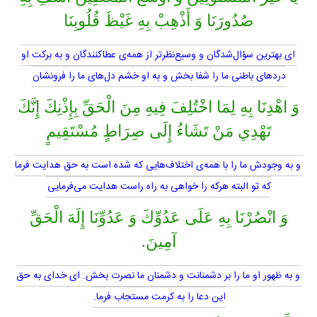
صُدُورَنَا وَ أَذْهِبْ بِهِ غَيْظَ قُلُوبِنَا
اى بهترين سؤال‌شدگان و وسيع‌نظرتر از همه‌ى عطاكنندگان و به بركت او
دردهاى باطنى ما را شفا بخش و به او خشم دل‌هاى ما را فرونشان
وَ اهْدِنَا بِهِ لِمَا اخْتُلِفَ فِيهِ مِنَ الْحَقِّ بِإِذْنِكَ إِنَّكَ
تَهْدِي مَنْ تَشَاءُ إِلَى صِرَاطٍ مُسْتَقِيمٍ
و به وجودش ما را با همه‌ى اختلاف‌هايى كه شده است به حق هدايت فرما
كه تو البته هركه را خواهى به راه راست هدايت مى‌فرمايى
وَ انْصُرْنَا بِهِ عَلَى عَدُوِّكَ وَ عَدُوِّنَا إِلَهَ الْحَقِّ
آمِينَ.
و به ظهور او ما را بر دشمنانت و دشمنان ما نصرت بخش. اى خداى به حق
اين دعا را به كرمت مستجاب فرما.