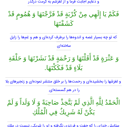
و دعايم اجابت فرما و از لغزشم به كرمت درگذر
فَكَمْ يَا إِلَهِي مِنْ كُرْبَةٍ قَدْ فَرَّجْتَهَا وَ هُمُومٍ قَدْ
كَشَفْتَهَا
كه تو چه بسيار غصه و اندوه‌ها را برطرف كرده‌اى و هم و غم‌ها را زايل
ساخته‌اى
وَ عَثْرَةٍ قَدْ أَقَلْتَهَا وَ رَحْمَةٍ قَدْ نَشَرْتَهَا وَ حَلْقَةِ
بَلَاءٍ قَدْ فَكَكْتَهَا.
و لغزشها را بخشيده‌اى و رحمت‌ها را بر خلق منتشر نموده‌اى و زنجيرهاى بلا
را در هم گسسته‌اى.
الْحَمْدُ لِلَّهِ الَّذِي لَمْ يَتَّخِذْ صَاحِبَةً وَ لَا وَلَداً وَ لَمْ
يَكُنْ لَهُ شَرِيكٌ فِي الْمُلْكِ
ستايش خداى را كه جفت و فرزندى نگرفته و او را شريكى نيست در ملك