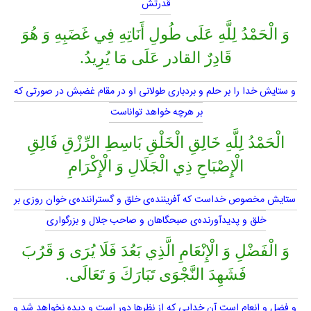
قدرتش
وَ الْحَمْدُ لِلَّهِ عَلَى طُولِ أَنَاتِهِ فِي‏ غَضَبِهِ وَ هُوَ
قَادِرٌ القادر عَلَى مَا يُرِيدُ.
و ستايش خدا را بر حلم و بردبارى طولانى او در مقام غضبش در صورتى كه
بر هرچه خواهد تواناست
الْحَمْدُ لِلَّهِ خَالِقِ الْخَلْقِ بَاسِطِ الرِّزْقِ فَالِقِ
الْإِصْبَاحِ ذِي الْجَلَالِ وَ الْإِكْرَامِ
ستايش مخصوص خداست كه آفريننده‌ى خلق و گستراننده‌ى خوان روزى بر
خلق و پديدآورنده‌ى صبحگاهان و صاحب جلال و بزرگوارى
وَ الْفَضْلِ وَ الْإِنْعَامِ الَّذِي بَعُدَ فَلَا يُرَى وَ قَرُبَ
فَشَهِدَ النَّجْوَى تَبَارَكَ وَ تَعَالَى.
و فضل و انعام است آن خدايى كه از نظرها دور است و ديده نخواهد شد و