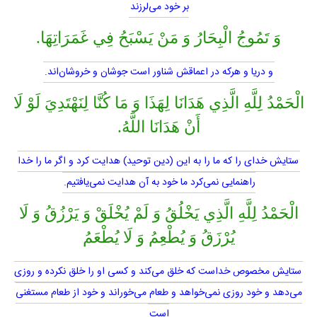
بر خود مى‌لرزند
وَ تَمُوجُ الْبِحَارُ وَ مَنْ يَسْبَحُ فِي غَمَرَاتِهَا.
و دريا و هركه در اعماقش شناور است جوشان و خروشان‌اند.
الْحَمْدُ لِلَّهِ الَّذِي هَدَانَا لِهَذَا وَ مَا كُنَّا لِنَهْتَدِيَ لَوْ لَا
أَنْ هَدَانَا اللَّهُ.
ستايش خداى را كه ما را به اين (دين توحيد) هدايت كرد و اگر ما را خدا
راهنمايى نمى‌كرد ما خود به آن هدايت نمى‌يافتيم.
الْحَمْدُ لِلَّهِ الَّذِي يَخْلُقُ وَ لَمْ يُخْلَقْ وَ يَرْزُقُ وَ لَا
يُرْزَقُ وَ يُطْعِمُ وَ لَا يُطْعَمُ
ستايش مخصوص خداست كه خلق مى‌كند و كسى او را خلق نكرده و روزى
مى‌دهد و خود روزى نمى‌خواهد و طعام مى‌خوراند و خود از طعام مستغنى
است