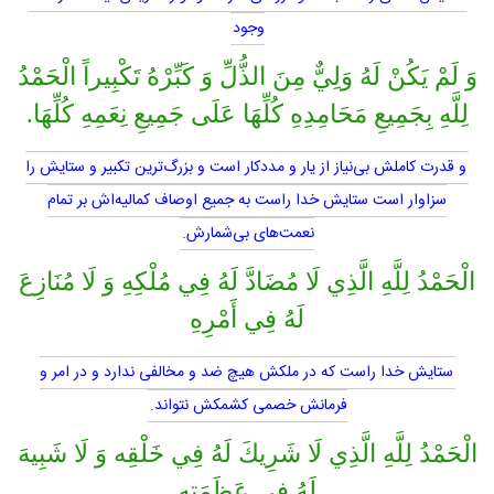
وجود
وَ لَمْ يَكُنْ لَهُ وَلِيٌّ مِنَ الذُّلِّ وَ كَبِّرْهُ تَكْبِيراً الْحَمْدُ
لِلَّهِ بِجَمِيعِ مَحَامِدِهِ كُلِّهَا عَلَى جَمِيعِ نِعَمِهِ كُلِّهَا.
و قدرت كاملش بى‌نياز از يار و مددكار است و بزرگ‌ترين تكبير و ستايش را
سزاوار است ستايش خدا راست به جميع اوصاف كماليه‌اش بر تمام
نعمت‌هاى بى‌شمارش.
الْحَمْدُ لِلَّهِ الَّذِي لَا مُضَادَّ لَهُ فِي مُلْكِهِ وَ لَا مُنَازِعَ
لَهُ فِي أَمْرِهِ
ستايش خدا راست كه در ملكش هيچ ضد و مخالفى ندارد و در امر و
فرمانش خصمى كشمكش نتواند.
الْحَمْدُ لِلَّهِ الَّذِي لَا شَرِيكَ لَهُ فِي خَلْقِه‏ وَ لَا شَبِيهَ
لَهُ فِي عَظَمَتِهِ