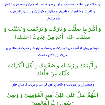
و رساننده‌ى رسالتت به خلق، بر او درودى فرست افزون‌تر و خوب‌تر و نيكوتر
و كامل‌تر و خالص‌تر و نامى‌تر و مؤثرتر و خوش‌تر و پاك و پاكيزه‌تر و
بلندمرتبه‌تر.
وَ أَكْثَرَ مَا صَلَّيْتَ وَ بَارَكْتَ وَ تَرَحَّمْتَ وَ تَحَنَّنْتَ وَ
سَلَّمْتَ عَلَى أَحَدٍ مِنْ عِبَادِكَ [خلقك]
درودى بيش از آنچه درود و بركت و رحمت و تهنيت و تحيت فرستادى بر
هريك از بندگان خاصت
وَ أَنْبِيَائِكَ وَ رُسُلِكَ وَ صَفْوَتِكَ وَ أَهْلِ الْكَرَامَةِ
عَلَيْكَ مِنْ خَلْقِكَ.
و پيغمبران و رسولانت و خاصان اهل كرامت و عزتت از ميان خلق.
اللَّهُمَّ صَلِّ عَلَى عَلِيٍّ أَمِيرِ الْمُؤْمِنِينَ وَ وَصِيِّ
رَسُولِ رَبِّ الْعَالَمِينَ