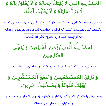
الْحَمْدُ لِلَّهِ الَّذِي لَا يُهْتَكُ حِجَابُهُ وَ لَا يُغْلَقُ بَابُهُ وَ
لَا يُرَدُّ سَائِلُهُ وَ لَا يُخَيَّبُ آمِلُهُ.
ستايش مختص خدايى است كه پرده‌اى كه او نهد كس نمى‌درد و درى كه او
بگشايد كس نمى‌بندد، كسى كه از او درخواست كند مردود نمى‌شود و هركه
به او چشم اميد دارد محروم نخواهد گشت.
الْحَمْدُ لِلَّهِ الَّذِي يُؤْمِنُ الْخَائِفِينَ وَ يُنَجِّي
الصَّالِحِينَ
ستايش خدا را كه ترسناكان را ايمنى بخشد و صالحان را نجات دهد
وَ يَرْفَعُ الْمُسْتَضْعَفِينَ وَ يَضَعُ الْمُسْتَكْبِرِينَ وَ
يُهْلِكُ مُلُوكاً وَ يَسْتَخْلِفُ آخَرِينَ،
و ضعيفان را بلند گرداند و گردن‌كشان را خوار سازد و پادشاهان را هلاك سازد
و ديگران را به جاى آنان بنشاند