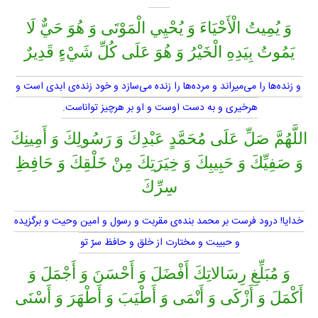
وَ يُمِيتُ الْأَحْيَاءَ وَ يُحْيِي الْمَوْتَى وَ هُوَ حَيٌّ لَا
يَمُوتُ بِيَدِهِ الْخَيْرُ وَ هُوَ عَلَى كُلِّ شَيْ‏ءٍ قَدِيرٌ
و زنده‌ها را مى‌ميراند و مرده‌ها را زنده مى‌سازد و خود زنده‌ى ابدى است و
هرخيرى و به دست اوست و او بر هرچيز تواناست.
اللَّهُمَّ صَلِّ عَلَى مُحَمَّدٍ عَبْدِكَ وَ رَسُولِكَ وَ أَمِينِكَ
وَ صَفِيِّكَ وَ حَبِيبِكَ وَ خِيَرَتِكَ مِنْ خَلْقِكَ وَ حَافِظِ
سِرِّكَ
خدايا! درود فرست بر محمد بنده‌ى مقربت و رسول و امين وحيت و برگزيده
و حبيبت و مختارت از خلق و حافظ سرّ تو
وَ مُبَلِّغِ رِسَالاتِكَ أَفْضَلَ وَ أَحْسَنَ وَ أَجْمَلَ وَ
أَكْمَلَ وَ أَزْكَى وَ أَنْمَى وَ أَطْيَبَ وَ أَطْهَرَ وَ أَسْنَى