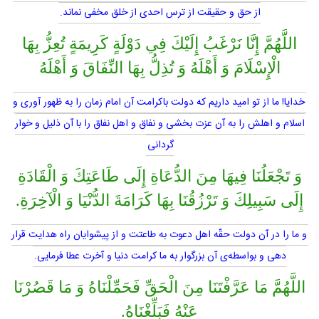
از حق و حقيقت از ترس احدى از خلق مخفى نماند.
اللَّهُمَّ إِنَّا نَرْغَبُ إِلَيْكَ فِي دَوْلَةٍ كَرِيمَةٍ تُعِزُّ بِهَا
الْإِسْلَامَ وَ أَهْلَهُ وَ تُذِلُّ بِهَا النِّفَاقَ وَ أَهْلَهُ
خدايا! ما از تو اميد داريم كه دولت باكرامت آن امام زمان را به ظهور آورى و
اسلام و اهلش را به آن عزت بخشى و نفاق و اهل نفاق را با آن ذليل و خوار
گردانى
وَ تَجْعَلُنَا فِيهَا مِنَ الدُّعَاةِ إِلَى طَاعَتِكَ وَ الْقَادَةِ
إِلَى سَبِيلِكَ وَ تَرْزُقُنَا بِهَا كَرَامَةَ الدُّنْيَا وَ الْآخِرَةِ.
و ما را در آن دولت حقّه اهل دعوت به طاعتت و از پيشوايان راه هدايت قرار
دهى و بواسطه‌ى آن بزرگوار به ما كرامت دنيا و آخرت عطا فرمايى.
اللَّهُمَّ مَا عَرَّفْتَنَا مِنَ الْحَقِّ فَحَمِّلْنَاهُ وَ مَا قَصُرْنَا
عَنْهُ فَبَلِّغْنَاهُ.