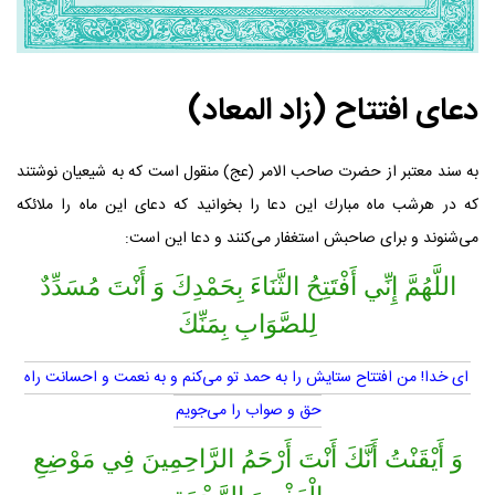
دعای افتتاح (زاد المعاد)
به سند معتبر از حضرت صاحب الامر (عج) منقول است كه به شيعيان نوشتند
كه در هرشب ماه مبارك اين دعا را بخوانيد كه دعاى اين ماه را ملائكه
مى‌شنوند و براى صاحبش استغفار مى‌كنند و دعا اين است:
اللَّهُمَّ إِنِّي أَفْتَتِحُ الثَّنَاءَ بِحَمْدِكَ وَ أَنْتَ مُسَدِّدٌ
لِلصَّوَابِ بِمَنِّكَ
اى خدا! من افتتاح ستايش را به حمد تو مى‌كنم و به نعمت و احسانت راه
حق و صواب را مى‌جويم
وَ أَيْقَنْتُ أَنَّكَ أَنْتَ‏ أَرْحَمُ الرَّاحِمِينَ فِي مَوْضِعِ