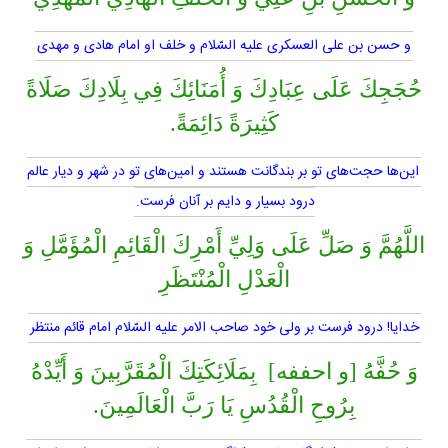
و حسن بن على العسكرى عليه السّلام و خلف او امام هادى و مهدى
حُجَجِكَ عَلَى عِبَادِكَ وَ أُمَنَائِكَ فِي بِلَادِكَ صَلَاةً
كَثِيرَةً دَائِمَةً.
اين‌ها حجت‌هاى تو بر بندگانت هستند و امين‌هاى تو در شهر و ديار عالم
درود بسيار و دايم بر آنان فرست.
اللَّهُمَّ وَ صَلِّ عَلَى وَلِيِّ أَمْرِكَ الْقَائِمِ الْمُؤَمَّلِ وَ
الْعَدْلِ الْمُنْتَظَرِ
خدايا! درود فرست بر ولى خود صاحب الامر عليه السّلام امام قائم منتظر
وَ حُفَّهُ [و احففه] بِمَلَائِكَتِكَ الْمُقَرَّبِينَ وَ أَيِّدْهُ
بِرُوحِ الْقُدُسِ يَا رَبَّ الْعَالَمِينَ.