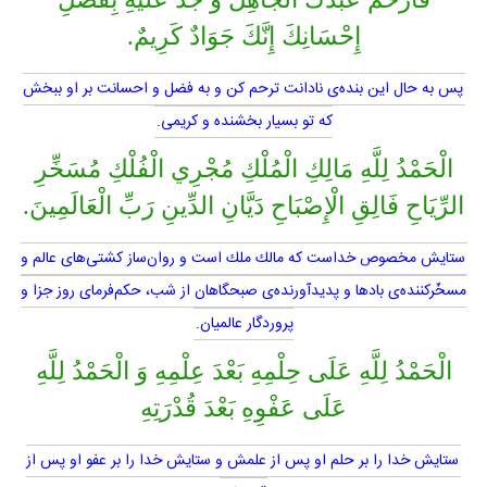
إِحْسَانِكَ إِنَّكَ جَوَادٌ كَرِيمٌ.
پس به حال اين بنده‌ى نادانت ترحم كن و به فضل و احسانت بر او ببخش
كه تو بسيار بخشنده و كريمى.
الْحَمْدُ لِلَّهِ مَالِكِ الْمُلْكِ مُجْرِي الْفُلْكِ مُسَخِّرِ
الرِّيَاحِ فَالِقِ الْإِصْبَاحِ دَيَّانِ الدِّينِ رَبِّ الْعَالَمِينَ.
ستايش مخصوص خداست كه مالك ملك است و روان‌ساز كشتى‌هاى عالم و
مسخّركننده‌ى بادها و پديدآورنده‌ى صبحگاهان از شب، حكم‌فرماى روز جزا و
پروردگار عالميان.
الْحَمْدُ لِلَّهِ عَلَى حِلْمِهِ بَعْدَ عِلْمِهِ وَ الْحَمْدُ لِلَّهِ
عَلَى عَفْوِهِ بَعْدَ قُدْرَتِهِ
ستايش خدا را بر حلم او پس از علمش و ستايش خدا را بر عفو او پس از