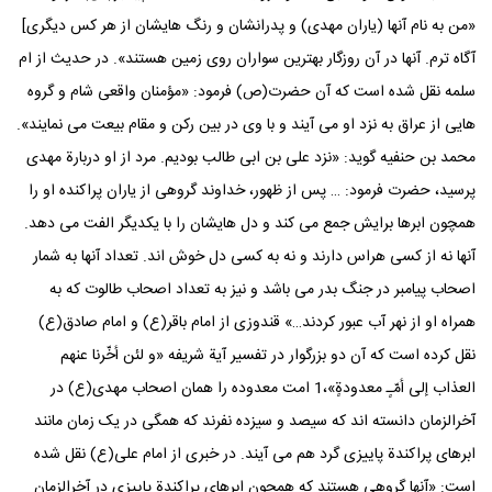
«من به نام آنها (یاران مهدی) و پدرانشان و رنگ هایشان از هر کس دیگری]
آگاه ترم. آنها در آن روزگار بهترین سواران روی زمین هستند». در حدیث از ام
سلمه نقل شده است که آن حضرت(ص) فرمود: «مؤمنان واقعی شام و گروه
هایی از عراق به نزد او می آیند و با وی در بین رکن و مقام بیعت می نمایند».
محمد بن حنفیه گوید: «نزد علی بن ابی طالب بودیم. مرد از او دربارة مهدی
پرسید، حضرت فرمود: … پس از ظهور، خداوند گروهی از یاران پراکنده او را
همچون ابرها برایش جمع می کند و دل هایشان را با یکدیگر الفت می دهد.
آنها نه از کسی هراس دارند و نه به کسی دل خوش اند. تعداد آنها به شمار
اصحاب پیامبر در جنگ بدر می باشد و نیز به تعداد اصحاب طالوت که به
همراه او از نهر آب عبور کردند…» قندوزی از امام باقر(ع) و امام صادق(ع)
نقل کرده است که آن دو بزرگوار در تفسیر آیة شریفه «و لئن أخّرنا عنهم
العذاب إلی أمّـٍ معدودةٍ»،1 امت معدوده را همان اصحاب مهدی(ع) در
آخرالزمان دانسته اند که سیصد و سیزده نفرند که همگی در یک زمان مانند
ابرهای پراکندة پاییزی گرد هم می آیند. در خبری از امام علی(ع) نقل شده
است: «آنها گروهی هستند که همچون ابرهای پراکندة پاییزی در آخرالزمان