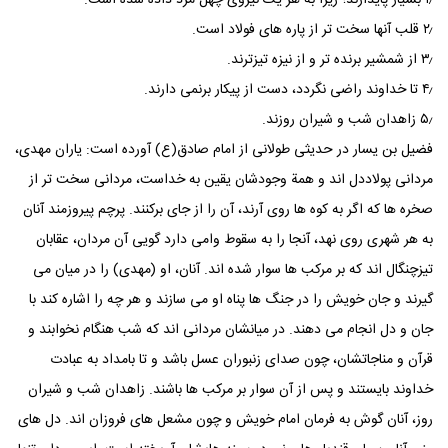
۱٫ بسیار پایدارند؛ زیرا به هر یک نیروی چهل مرد داده شده است.
۲٫ قلب آنها سخت تر از پاره های فولاد است.
۳٫ از شمشیر برنده تر و از نیزه تیزترند.
۴٫ تا خداوند راضی نگردد، دست از پیکار برنمی دارند.
۵٫ زاهدان شب و شیران روزند.
فضیل بن یسار در حدیثی طولانی از امام صادق(ع) آورده است: یاران مهدی،
مردانی پولاددل اند و همة وجودشان یقین به خداست، مردانی سخت تر از
صخره ها که اگر به کوه ها روی آرند، آن را از جای برکنند. پرچم پیروزمند آنان
به هر شهری روی نهد، آنجا را به سقوط وامی دارد گویی آن مردان، عقابان
تیزچنگال اند که بر مرکب ها سوار شده اند. آنان، او (مهدی) را در میان می
گیرند و جان خویش را در جنگ ها پناه او می سازند و هر چه را اشاره کند با
جان و دل انجام می دهند. در میانشان مردانی اند که شب هنگام نخوابند و
قرآن و مناجاتشان، چون صدای زنبوران عسل باشد و تا بامداد به عبادت
خداوند بایستند و پس از آن سوار بر مرکب ها باشند. زاهدان شب و شیران
روز، آنان گوش به فرمان امام خویش و چون مشعل های فروزان اند. دل های