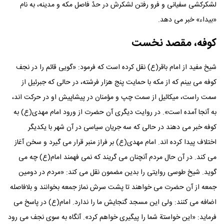
لشکرکشی سفیانی و فرو رفتن لشکرش در حدّ فاصل مکه و مدینه، به نام
«بیداء» خبر می دهد.
کوفه، مقصد نخست
شیخ مفید از امام باقر(ع) نقل کرده است که فرمود: «گویی قائم را در نجف
کوفه می بینم که از مکه با حمایت پنج هزار فرشته، در حالی که جبرئیل از
سمت راست، میکائیل از سمت چپ و مؤمنان در پیشاپیش او در حرکت اند،
به آنجا آمده است». در روایت دیگری آن حضرت از ورود امام مهدی(ع) به
کوفه خبر می دهند در حالی که سه جریان سیاسی در آن شهر با یکدیگر
اختلاف پیدا کرده اند. امام مهدی(ع) بر فراز منبر قرار می گیرد و سخن آغاز
می کند. در آن حال مردم آنچنان می گریند که نمی فهمند امام(ع) چه می
گوید. شیخ طوسی روایتی را بدین مضمون نقل می کند: «مردم در دومین
جمعه از آن حضرت می خواهند تا پشت سرش نماز جمعه بخوانند و بلافاصله
اضافه می کنند: ولی این مسجد گنجایش ما را ندارد. امام(ع) در پاسخ می
فرماید: «این خواستة شما را پیگیری خواهم کرد». آنگاه به سوی نجف می رود