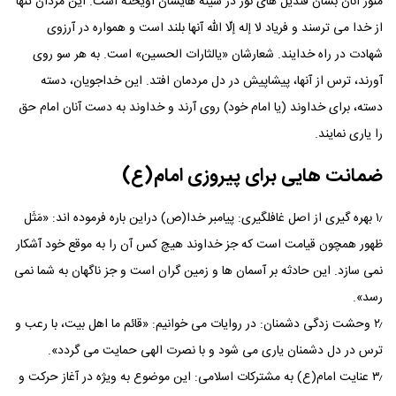
منور آنان بسان قندیل های نور در سینه هایشان آویخته است. این مردان تنها
از خدا می ترسند و فریاد لا إله إلّا الله آنها بلند است و همواره در آرزوی
شهادت در راه خدایند. شعارشان «یالثارات الحسین» است. به هر سو روی
آورند، ترس از آنها، پیشاپیش در دل مردمان افتد. این خداجویان، دسته
دسته، برای خداوند (یا امام خود) روی آرند و خداوند به دست آنان امام حق
را یاری نمایند.
ضمانت هایی برای پیروزی امام(ع)
۱٫ بهره گیری از اصل غافلگیری: پیامبر خدا(ص) دراین باره فرموده اند: «مَثَل
ظهور همچون قیامت است که جز خداوند هیچ کس آن را به موقع خود آشکار
نمی سازد. این حادثه بر آسمان ها و زمین گران است و جز ناگهان به شما نمی
رسد».
۲٫ وحشت زدگی دشمنان: در روایات می خوانیم: «قائم ما اهل بیت، با رعب و
ترس در دل دشمنان یاری می شود و با نصرت الهی حمایت می گردد».
۳٫ عنایت امام(ع) به مشترکات اسلامی: این موضوع به ویژه در آغاز حرکت و