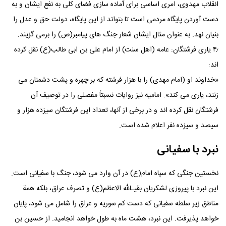
انقلاب مهدوی، امری اساسی برای آماده سازی فضای کلی به نفع ایشان و به
دست آوردن پایگاه مردمی است تا بتواند از این پایگاه، دولت حق و عدل را
بنیان نهد. به عنوان مثال ایشان شعار جنگ های پیامبر(ص) را برمی گزیند.
۴٫ یاری فرشتگان: عامه (اهل سنت) از امام علی بن ابی طالب(ع) نقل کرده
اند:
«خداوند او (امام مهدی) را با هزار فرشته که بر چهره و پشت دشمنان می
زنند، یاری می کند». امامیه نیز روایات نسبتاً مفصلی را در توصیف آن
فرشتگان نقل کرده اند و در برخی از آنها، تعداد این فرشتگان سیزده هزار و
سیصد و سیزده نفر اعلام شده است.
نبرد با سفیانی
نخستین جنگی که سپاه امام(ع) در آن وارد می شود، جنگ با سفیانی است.
این نبرد با پیروزی لشکریان بقیـالله الاعظم(ع) و تصرف عراق، بلکه همة
مناطق زیر سلطه سفیانی که دست کم سوریه و عراق را شامل می شود، پایان
خواهد پذیرفت. این نبرد، هشت ماه به طول خواهد انجامید. از حسین بن