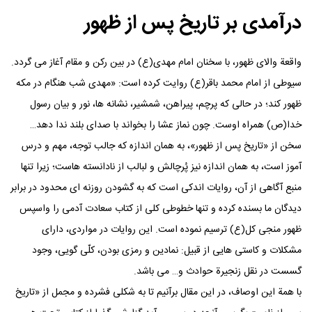
درآمدی بر تاریخ پس از ظهور
واقعة والای ظهور، با سخنان امام مهدی(ع) در بین رکن و مقام آغاز می گردد.
سیوطی از امام محمد باقر(ع) روایت کرده است: «مهدی شب هنگام در مکه
ظهور کند؛ در حالی که پرچم، پیراهن، شمشیر، نشانه ها، نور و بیان رسول
خدا(ص) همراه اوست. چون نماز عشا را بخواند با صدای بلند ندا دهد…
سخن از «تاریخ پس از ظهور»، به همان اندازه که جالب توجه، مهم و درس
آموز است، به همان اندازه نیز پُرچالش و لبالب از نادانسته هاست؛ زیرا تنها
منبع آگاهی از آن، روایات اندکی است که به گشودن روزنه ای محدود در برابر
دیدگان ما بسنده کرده و تنها خطوطی کلی از کتاب سعادت آدمی را واسپس
ظهور منجی کل(ع) ترسیم نموده است. این روایات در مواردی، دارای
مشکلات و کاستی هایی از قبیل: نمادین و رمزی بودن، کلّی گویی، وجود
گسست در نقل زنجیرة حوادث و… می باشد.
با همة این اوصاف، در این مقال برآنیم تا به شکلی فشرده و مجمل از «تاریخ