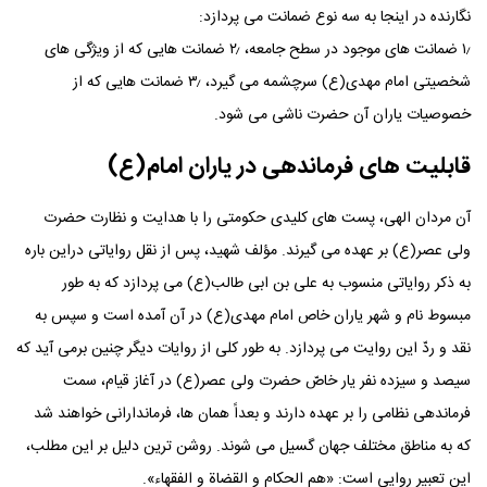
نگارنده در اینجا به سه نوع ضمانت می پردازد:
۱٫ ضمانت های موجود در سطح جامعه، ۲٫ ضمانت هایی که از ویژگی های
شخصیتی امام مهدی(ع) سرچشمه می گیرد، ۳٫ ضمانت هایی که از
خصوصیات یاران آن حضرت ناشی می شود.
قابلیت های فرماندهی در یاران امام(ع)
آن مردان الهی، پست های کلیدی حکومتی را با هدایت و نظارت حضرت
ولی عصر(ع) بر عهده می گیرند. مؤلف شهید، پس از نقل روایاتی دراین باره
به ذکر روایاتی منسوب به علی بن ابی طالب(ع) می پردازد که به طور
مبسوط نام و شهر یاران خاص امام مهدی(ع) در آن آمده است و سپس به
نقد و ردّ این روایت می پردازد. به طور کلی از روایات دیگر چنین برمی آید که
سیصد و سیزده نفر یار خاصّ حضرت ولی عصر(ع) در آغاز قیام، سمت
فرماندهی نظامی را بر عهده دارند و بعداً همان ها، فرماندارانی خواهند شد
که به مناطق مختلف جهان گسیل می شوند. روشن ترین دلیل بر این مطلب،
این تعبیر روایی است: «هم الحکام و القضاة و الفقهاء».