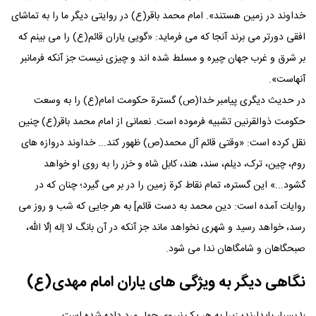
خداوند در زمین هستند». امام محمد باقر(ع) در روایتی دیگر ما را به تماشای
افقی دورتر می برند آنجا که می فرماید: «گویی یاران قائم(ع) را می بینم که
بر شرق و غرب جهان چیره و مسلط شده اند و چیزی نیست جز آنکه فرمانبر
آنهاست».
در حدیث دیگری پیامبر خدا(ص) گسترة حکومت امام(ع) را به وسعت
حکومت ذوالقرنین تشبیه فرموده است. نعمانی از امام محمد باقر(ع) چنین
نقل کرده است: «وقتی قائم آل محمد(ص) ظهور کند... خداوند دروازه های
روم، چین، ترک، دیلم، سند، هند، کابل شاه و خزر را به روی او خواهد
گشود...» این گستره، تمام نقاط کرة زمین را در بر می گیرد؛ چنان که در
روایات آمده است: دین محمد به دست قائم] به هر جایی که شب و روز می
رسد، خواهد رسید و شهری نخواهد ماند جز آنکه در آن بانگ لا إله إلّا الله،
صبحگاهان و شامگاهان ندا می شود.
نگاهی دیگر به ویژگی های یاران امام مهدی(ع)