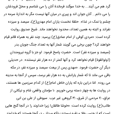
گرد هم می آیند... به خدا سوگند فرماندة آنان را می شناسم و محلّ فرودشان
را می دانم... آنان جوان اند و پیری در میان آنها نیست مگر به اندازة سرمه در
چشم یا نمک در غذا». حلقة نخست یاران امام مهدی(ع)، سیصد و سیزده
نفراند و البته به همین تعداد، محدود نخواهند ماند. شیخ صدوق روایت
کرده است: «مردی کوفی از امام صادق(ع) پرسید: چند نفر به همراه قائم قیام
خواهند کرد؟ چون برخی می گویند شمار آنها به تعداد جنگ جویان بدر
(سیصد و سیزده نفر) است. حضرت پاسخ فرمود: او جز با گروه نیرومندان
(اولوالقوة) قیام نخواهد کرد و آنها کمتر از ده هزار نفر نیستند». در حدیثی
دیگر آن حضرت فرمود: «مهدی پس از بیعت سیصد و سیزده نفر، در مکه
باقی می ماند تا که شمار یارانش به ده هزار نفر برسد، سپس از آنجا به مدینه
می رود». امّا دراین باره که یاران خاصّ امام(ع) از کدام سرزمین ها هستند،
در روایت ها به چهار دسته برمی خوریم: ۱٫ مؤمنان واقعی شام و نیکانی از
عراق، ۲٫ مردمی از شرق، ۳٫ گروهی غیر عرب. سیوطی از علی بن ابی
طالب(ع) روایت کرده است: «خوشا طالقان! زیرا خداوند را در آنجا گنج هایی
است که از جنس طلا و نقره نیستند؛ بلکه مردانی در آنجا هستند که خداوند