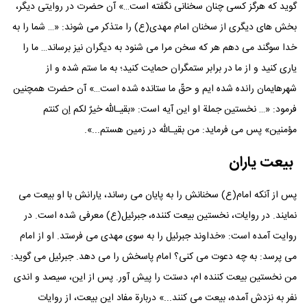
گوید که هرگز کسی چنان سخنانی نگفته است…» آن حضرت در روایتی دیگر،
بخش های دیگری از سخنان امام مهدی(ع) را متذکر می شوند: «… شما را به
خدا سوگند می دهم هر که سخن مرا می شنود به دیگران نیز برساند… ما را
یاری کنید و از ما در برابر ستمگران حمایت کنید؛ به ما ستم شده و از
شهرهایمان رانده شده ایم و حقّ ما ستانده شده است…» آن حضرت همچنین
فرمود: «… نخستین جملة او این آیه است: «بقیـالله خیرٌ لکم إن کنتم
مؤمنین» پس می فرماید: من بقیـالله در زمین هستم...».
بیعت یاران
پس از آنکه امام(ع) سخنانش را به پایان می رساند، یارانش با او بیعت می
نمایند. در روایات، نخستین بیعت کننده، جبرئیل(ع) معرفی شده است. در
روایت آمده است: «خداوند جبرئیل را به سوی مهدی می فرستد. او از امام
می پرسد: به چه دعوت می کنی؟ امام پاسخش را می دهد. جبرئیل می گوید:
من نخستین بیعت کننده ام، دستت را پیش آور. پس از این، سیصد و اندی
نفر به نزدش آمده، بیعت می کنند...» دربارة مفاد این بیعت، از روایات