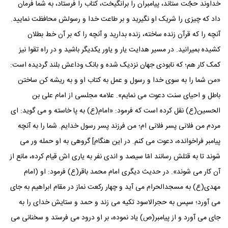
خداوند حجّت ستاند، پیامبران را برانگیخت، کتاب را فرستاد، به شما فرمان
داد که چیزی را شریک او نگیرید و بر طاعت خدا و رسولش محافظت نمایید.
آنچه را که قرآن زنده ساخته، زنده بدارید و آنچه را که بر آن خط بطلان
کشیده بمیرانید. در مسیر هدایت یار و یاور یکدیگر باشید و در راه تقوا نیز
کمک کار هم؛ که نابودی جهان نزدیک شده و بانک وداعش بلند گردیده است:
«من شما را به سوی خدا و رسول و عمل به کتاب او و به ریشه کن ساختن
باطل و احیای سنت دعوت می نمایم». علامه مجلسی از امام علی بن
الحسین(ع) نقل کرده است که فرمود: «امام(ع) به پا خاسته و می گوید: ای
مردم من فلانی پسر فلانی ام؛ من فرزند پسر رسول خدایم. شما را به آنچه
پیامبر فراخوانده، دعوت می کنم. در این هنگام] گروهی به او حمله ور می
شوند تا به قتلش رسانند امّا سیصد و اندی نفر به یاری اش قیام کرده، مانع از
آن کار می شوند». در حدیث دیگری امام محمد باقر(ع) فرمود: او (امام
مهدی(ع) به مسجدالحرام می آید و چهار رکعت نماز در مقام ابراهیم به جای
می آورد؛ سپس به حجرالاسود تکیه می زند و حمد و ستایش خدای را به
جای می آورد و از پیامبر(ص) یاد نموده، بر او درود می فرستد و سخنانی می