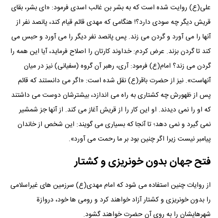
علی(ع) روایت شده است که به بشر بن غالب اسدی فرمود: «ای بشر، بقای
قریش دیگر چه سودی دارد؟! هنگامی که مهدی قائم قیام کند، پانصد نفر از
آنها را می آورد و گردن می زند. پس پانصد نفر دیگر را می آورد و حبس می
کند تا گردن بزند. عرض کردم: خداوند کارتان را اصلاح فرماید، آیا این همه را
گردن می زند؟ امام(ع) فرمود: آری، رهبر آن گروه (سفیانی) نیز در میان
آنهاست». نیز از حضرت باقر(ع) نقل شده است: «اگر می دانستند که قائم
پس از ظهورش چه کشتاری به راه می اندازد، بیشترشان دوست می داشتند
که او را نمی دیدند. او این کار را از قریش آغاز می کند. از آنها جز شمشیر
نمی گیرد و نمی دهد؛ تا آنجا که بسیاری می گویند: این شخص از خاندان
پیامبر نیست زیرا اگر چنین بود بر ما رحمت می آورد».
فتح جهان بدون خونریزی و کشتار
از روایات چنین استفاده می شود که امام مهدی(ع) سرزمین های غیراسلامی
را بدون خونریزی و کشتار آزاد خواهند کرد و رومی ها خود، دروازة
شهرهایشان را به روی آن حضرت خواهند گشود.