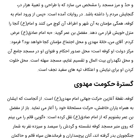
و حدّ و مرز مسجد را مشخص می سازد که با طراحی و تعبیة هزار در،
گنجایش مردم را داشته باشد. در روایات آمده است: «پس از ورود امام به
کوفه، همگی مؤمنان به آن شهر و اطراف آن کوچ می کنند و امام(ع) آنجا را
منزل خویش قرار می دهد. مفضل بن عمر گوید: «به امام صادق(ع) عرض
کردم: آقای من، خانة مهدی و محل اجتماع مؤمنان کجا خواهد بود؟ فرمود:
مرکز دولت او کوفه است؛ محل صدور احکام و فتوای او در مسجد جامع آن
و محل نگهدرای بیت المال و تقسیم غنایم، مسجد سهله است. محل خلوت
کردن او برای نیایش و اعتکاف تپه های سفید نجف است.
گسترة حکومت مهدوی
کوفه، نقطة آغازین حرکت جهانی امام مهدی(ع) است. از آنجاست که ایشان
به همراه یاران خاصّش، حرکت مسلحانة خود را آغاز می نماید. باز از مفضل
بن عمر بشنویم که از امام صادق(ع) نقل کرده است: «گویی قائم را می بینم
که روی منبر مسجد کوفه نشسته و گردش را سیصد و سیزده نفر به شمار
جنگجویان بدر گرفته اند، آنان پرچمداران و فرماندهان سپاه قائم و حاکمان