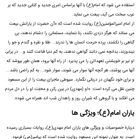
استفاده می شود که امام(ع) با آنها براساس امری جدید و کتابی جدید که بر
عرب سخت می آید، بیعت می نماید.
از امام امیرالمؤمنین(ع) روایت شده است که «آن حضرت از یارانش بیعت
می ستاند که هرگز دزدی نکنند، زنا ننمایند، مسلمانی را دشنام ندهند، بی
گناهی را نکشند، پرده حرمت انسان ها را ندرند... طلا و نقره و گندم و جو را
نیندوزند، بدانچه نمی دانند گواهی ندهند، به کم دنیا قناعت کنند و... در برابر،
او نیز بر خویشتن تعهداتی را می پذیرد: از راه آنها برود، همان طور بپوشد که
آنها می پوشند، هر آنچه آنها سوار می شوند، سوار شود... به کم راضی باشد...
و برای خود نگهبان در دربانی نگمارد. سیوطی ماجرای بیعت را از ابن مسعود
چنین نقل می کرده است: «او (مهدی) در بین رکن و محبّت او را در دل مردم
می افکند و با گروهی که شیران روز و زاهدان شب اند همراه می شود».
یاران امام(ع)؛ ویژگی ها
دربارة خصوصیات و ویژگی های یاران امام مهدی(ع)، روایات بسیاری رسیده
است. به عنوان نمونه ابن مسعود روایت شده است که پیامبر(ص) فرمود: